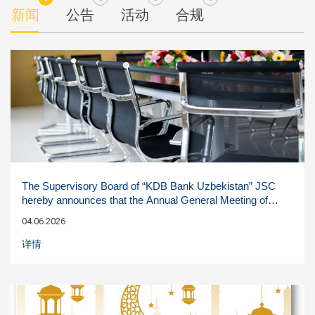
新闻
公告
活动
合规
The Supervisory Board of “KDB Bank Uzbekistan” JSC
hereby announces that the Annual General Meeting of
Shareholders for FY 2026 will be held on 30 June 2026 at
04.06.2026
11:00 in the meeting hall on the 4th floor of the building of
“KDB Bank Uzbekistan” JSC, locate
详情