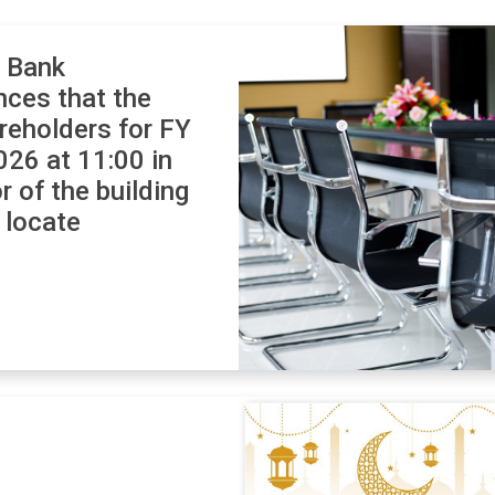
B Bank
ces that the
reholders for FY
026 at 11:00 in
r of the building
 locate