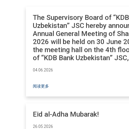
The Supervisory Board of “KD
Uzbekistan” JSC hereby announ
Annual General Meeting of Sha
2026 will be held on 30 June 2
the meeting hall on the 4th floo
of “KDB Bank Uzbekistan” JSC,
04.06.2026
阅读更多
Eid al-Adha Mubarak!
26.05.2026