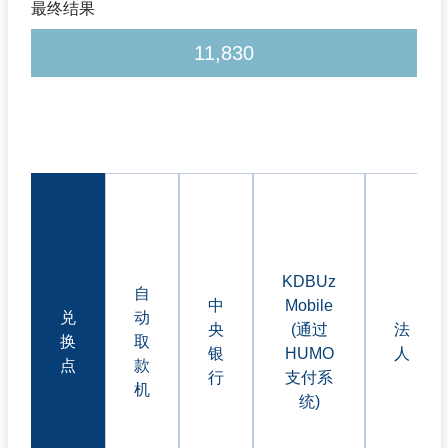
最终结果
11,830
KDBUz
自
中
Mobile
兑
动
央
(通过
法
换
取
银
HUMO
人
点
款
行
支付系
机
统)