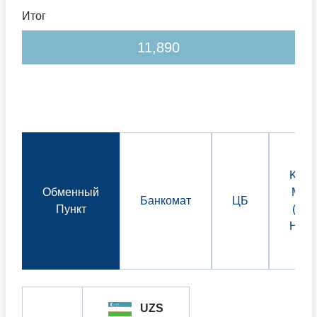
Итог
11,890
KDB
Обменный
Mobi
Банкомат
ЦБ
Пункт
(чер
HUM
UZS