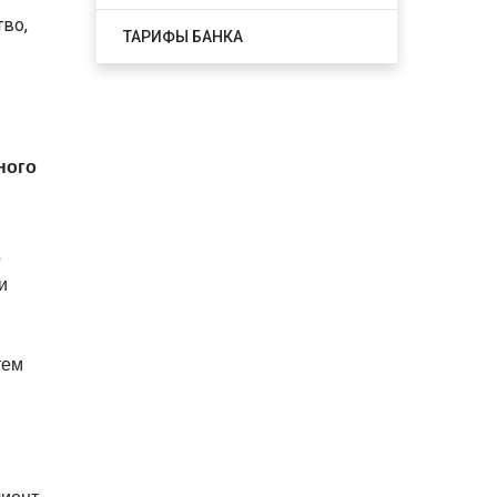
во,
ТАРИФЫ БАНКА
ного
о
и
тем