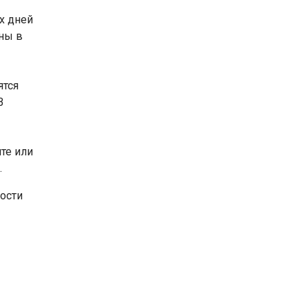
х дней
аны в
ятся
В
чте или
.
ости