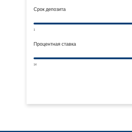
Срок депозита
1
Процентная ставка
14