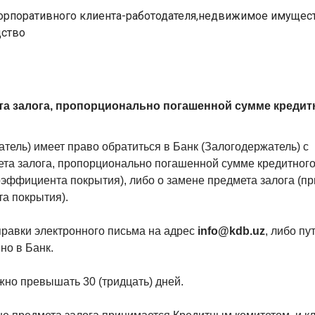
орпоративного клиента-работодателя,недвижимое имущест
дство
а залога, пропорционально погашенной сумме кредит
атель) имеет право обратиться в Банк (Залогодержатель) с
та залога, пропорционально погашенной сумме кредитног
оэффициента покрытия), либо о замене предмета залога (пр
а покрытия).
правки электронного письма на адрес
info@kdb.uz
, либо пу
но в Банк.
жно превышать 30 (тридцать) дней.