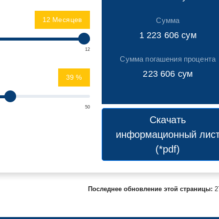
Месяцев
Сумма
1 223 606
сум
12
Сумма погашения процента
223 606
сум
%
50
Скачать
информационный лис
(*pdf)
Последнее обновление этой страницы:
2