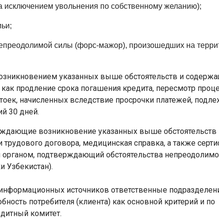
за исключением увольнения по собственному желанию);
ьи;
 непреодолимой силы (форс-мажор), произошедших на терри
 возникновением указанных выше обстоятельств и содерж
х как продление срока погашения кредита, пересмотр проц
тоек, начисленных вследствие просрочки платежей, подле
й 30 дней.
рждающие возникновение указанных выше обстоятельств
и трудового договора, медицинская справка, а также серти
органом, подтверждающий обстоятельства непреодолим
 Узбекистан).
х информационных источников ответственные подразделен
ность потребителя (клиента) как основной критерий и по
едитный комитет.