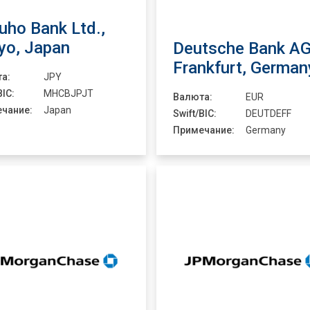
uho Bank Ltd.,
yo, Japan
Deutsche Bank AG
Frankfurt, German
а:
JPY
BIC:
MHCBJPJT
Валюта:
EUR
чание:
Japan
Swift/BIC:
DEUTDEFF
Примечание:
Germany