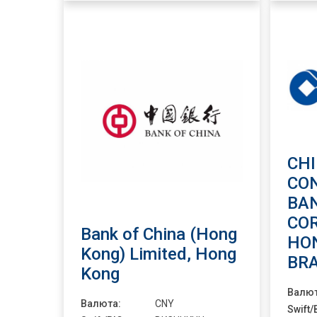
CH
CO
BA
CO
Bank of China (Hong
HO
Kong) Limited, Hong
BR
Kong
Валют
Валюта:
CNY
Swift/