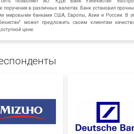
я сеть позволяет АО "КДБ Банк Узбекистан" быстр
 поручения в различных валютах. Банк установил прочны
и мировыми банками США, Европы, Азии и России. В э
екистан" может предложить своим клиентам качеств
оступной цене.
еспонденты