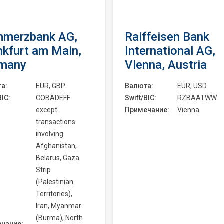
merzbank AG,
Raiffeisen Bank
nkfurt am Main,
International AG,
many
Vienna, Austria
а:
EUR, GBP
Валюта:
EUR, USD
BIC:
COBADEFF
Swift/BIC:
RZBAATWW
except
Примечание:
Vienna
transactions
involving
Afghanistan,
Belarus, Gaza
Strip
(Palestinian
Territories),
Iran, Myanmar
(Burma), North