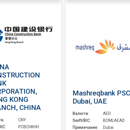
INA
NSTRUCTION
NK
RPORATION,
Mashreqbank PSC
NG KONG
Dubai, UAE
ANCH, CHINA
Валюта:
AED
а:
CNY
Swift/BIC:
BOMLAEAD
BIC:
PCBCHKHH
Примечание:
Dubai