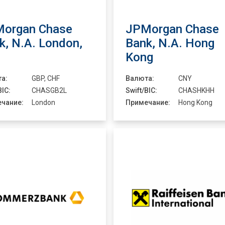
organ Chase
JPMorgan Chase
k, N.A. London,
Bank, N.A. Hong
Kong
а:
GBP, CHF
Валюта:
CNY
BIC:
CHASGB2L
Swift/BIC:
CHASHKHH
чание:
London
Примечание:
Hong Kong