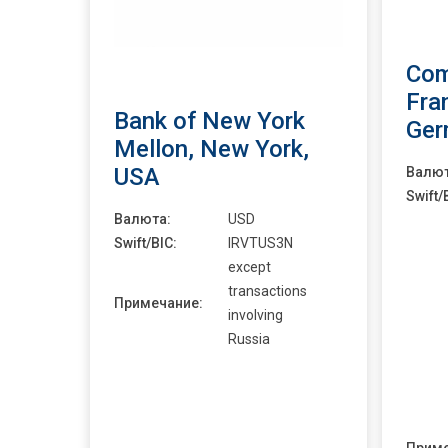
Com
Fra
Bank of New York
Ger
Mellon, New York,
USA
Валют
Swift/
Валюта:
USD
Swift/BIC:
IRVTUS3N
except
transactions
Примечание:
involving
Russia