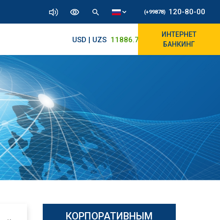
120-80-00
(+99878)
ИНТЕРНЕТ
USD | UZS
11886.72
11830/11945
БАНКИНГ
КОРПОРАТИВНЫМ