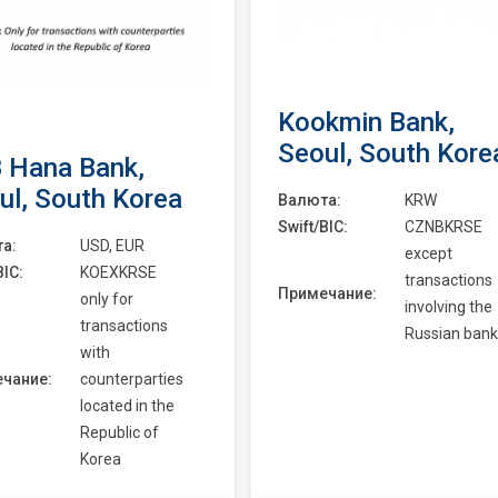
Kookmin Bank,
Seoul, South Kore
 Hana Bank,
ul, South Korea
Валюта:
KRW
Swift/BIC:
CZNBKRSE
а:
USD, EUR
except
BIC:
KOEXKRSE
transactions
Примечание:
only for
involving the
transactions
Russian bank
with
чание:
counterparties
located in the
Republic of
Korea