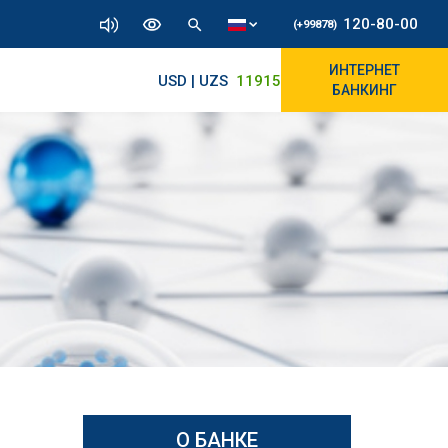
120-80-00
(+99878)
ИНТЕРНЕТ
USD | UZS
11915.64
11890/12010
БАНКИНГ
О БАНКЕ