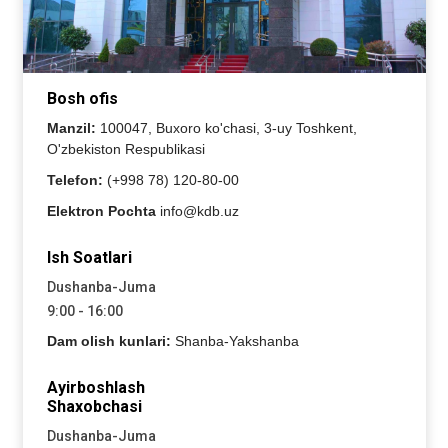
Bosh ofis
Manzil:
100047, Buxoro ko'chasi, 3-uy Toshkent,
O'zbekiston Respublikasi
Telefon:
(+998 78) 120-80-00
Elektron Pochta
info@kdb.uz
Ish Soatlari
Dushanba-Juma
9:00 - 16:00
Dam olish kunlari:
Shanba-Yakshanba
Ayirboshlash
Shaxobchasi
Dushanba-Juma