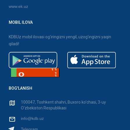
www.ek.uz
MOBIL ILOVA
KDBUz mobil ilovasi og'iringizni yengil, uzog'ingizni yaqin
qiladi!
BOG'LANISH
100047, Toshkent shahri, Buxoro ko'chasi, 3-uy
O'zbekiston Respublikasi
info@kdb.uz
Telegram