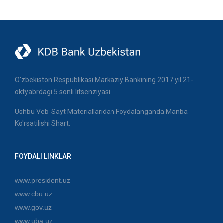
O'zbekiston Respublikasi Markaziy Bankining 2017 yil 21-
oktyabrdagi 5 sonli litsenziyasi.
Ushbu Veb-Sayt Materiallaridan Foydalanganda Manba
Ko'rsatilishi Shart.
FOYDALI LINKLAR
www.president.uz
www.cbu.uz
www.gov.uz
www.uba.uz