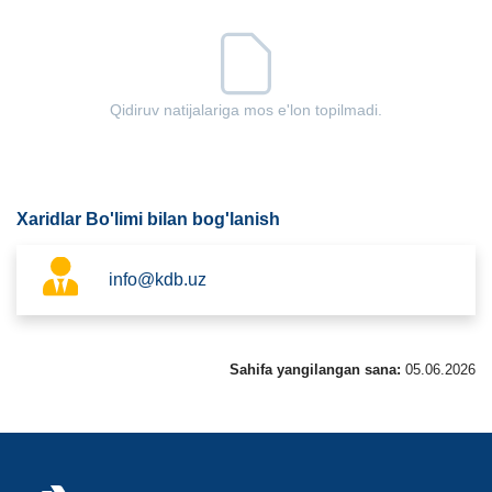
Qidiruv natijalariga mos e'lon topilmadi.
Xaridlar Bo'limi bilan bog'lanish
info@kdb.uz
Sahifa yangilangan sana:
05.06.2026