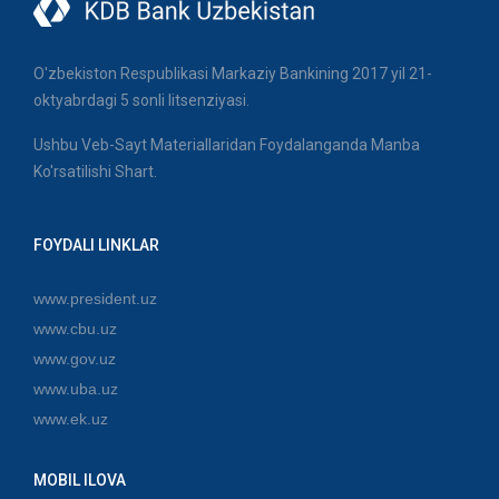
O'zbekiston Respublikasi Markaziy Bankining 2017 yil 21-
oktyabrdagi 5 sonli litsenziyasi.
Ushbu Veb-Sayt Materiallaridan Foydalanganda Manba
Ko'rsatilishi Shart.
FOYDALI LINKLAR
www.president.uz
www.cbu.uz
www.gov.uz
www.uba.uz
www.ek.uz
MOBIL ILOVA