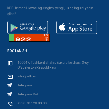
KDBUz mobil ilovasi og'iringizni yengil, uzog'ingizni yaqin
qiladi!
BOG'LANISH
100047, Toshkent shahri, Buxoro ko'chasi, 3-uy
O'zbekiston Respublikasi
info@kdb.uz
Telegram
Telegram Bot
+998 78 120 80 00