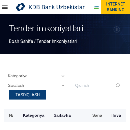
INTERNET
BANKING
Tender imkoniyatlari
Bosh Sahifa
Tender imkoniyatlari
/
TASDIQLASH
№
Kategoriya
Sarlavha
Sana
Ilova