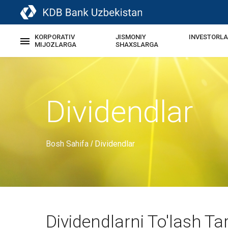
KORPORATIV
JISMONIY
INVESTORL
MIJOZLARGA
SHAXSLARGA
Dividendlar
Bosh Sahifa
Dividendlar
/
Dividendlarni To'lash Tar