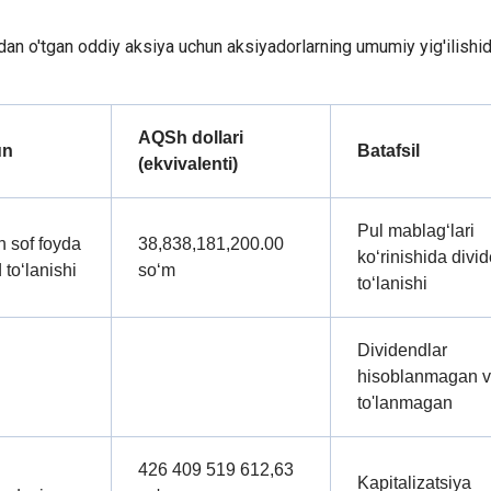
atdan o'tgan oddiy aksiya uchun aksiyadorlarning umumiy yig'ilishi
AQSh dollari
un
Batafsil
(ekvivalenti)
Pul mablag‘lari
 sof foyda
38,838,181,200.00
ko‘rinishida divi
to‘lanishi
so‘m
to‘lanishi
Dividendlar
hisoblanmagan 
to'lanmagan
426 409 519 612,63
Kapitalizatsiya