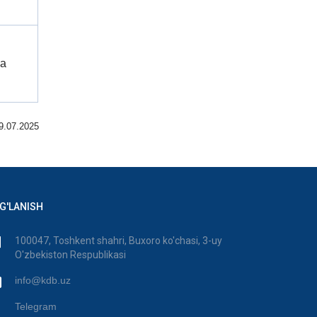
va
9.07.2025
G'LANISH
100047, Toshkent shahri, Buxoro ko'chasi, 3-uy
O'zbekiston Respublikasi
info@kdb.uz
Telegram