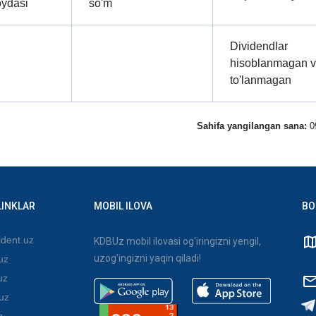
oydasi
so'm
Dividendlar
hisoblanmagan 
to'lanmagan
Sahifa yangilangan sana:
0
LINKLAR
MOBIL ILOVA
BO
dent.uz
KDBUz mobil ilovasi og'iringizni yengil,
uzog'ingizni yaqin qiladi!
uz
uz
uz