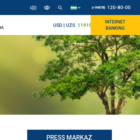
120-80-00
(+99878)
INTERNET
USD | UZS
11915.64
11890/12010
NA
BANKING
PRESS MARKAZ