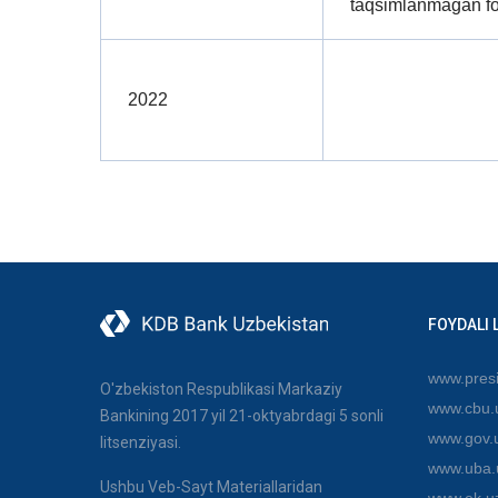
taqsimlanmagan f
2022
FOYDALI 
www.presi
O'zbekiston Respublikasi Markaziy
www.cbu.
Bankining 2017 yil 21-oktyabrdagi 5 sonli
www.gov.
litsenziyasi.
www.uba.
Ushbu Veb-Sayt Materiallaridan