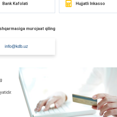
Bank Kafolati
Hujjatli Inkasso
oshqarmasiga murojaat qiling
info@kdb.uz
ng
yatidir.