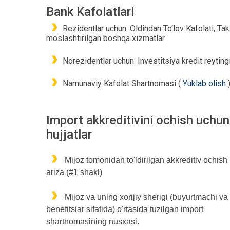
Bank Kafolatlari
Rezidentlar uchun: Oldindan To‘lov Kafolati, Takli
moslashtirilgan boshqa xizmatlar
Norezidentlar uchun: Investitsiya kredit reyting
Namunaviy Kafolat Shartnomasi (
Yuklab olish
Import akkreditivini ochish uchun
hujjatlar
Mijoz tomonidan to'ldirilgan akkreditiv ochis
ariza (#1 shakl)
Mijoz va uning xorijiy sherigi (buyurtmachi va
benefitsiar sifatida) o'rtasida tuzilgan import
shartnomasining nusxasi.