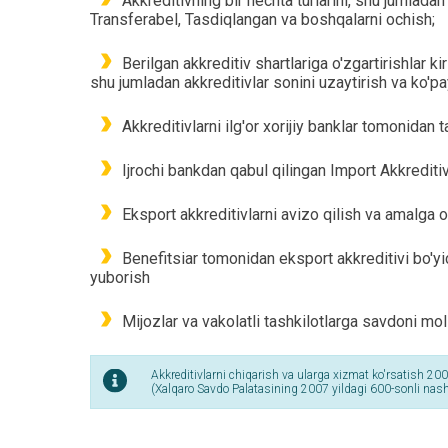
Akkreditivning bir nechta turlarini, shu jumladan
Transferabel, Tasdiqlangan va boshqalarni ochish;
Berilgan akkreditiv shartlariga o'zgartirishlar kir
shu jumladan akkreditivlar sonini uzaytirish va ko'pay
Akkreditivlarni ilg'or xorijiy banklar tomonidan t
Ijrochi bankdan qabul qilingan Import Akkreditivl
Eksport akkreditivlarni avizo qilish va amalga o
Benefitsiar tomonidan eksport akkreditivi bo'yic
yuborish
Mijozlar va vakolatli tashkilotlarga savdoni mol
Akkreditivlarni chiqarish va ularga xizmat ko'rsatish 200
(Xalqaro Savdo Palatasining 2007 yildagi 600-sonli nashr