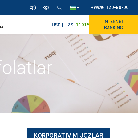
120-80-00
(+99878)
INTERNET
USD | UZS
11915.64
11830/11965
NA
BANKING
olatlar
KORPORATIV MIJOZLAR