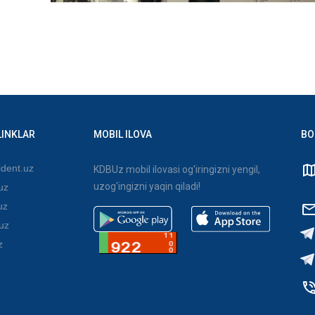
LINKLAR
MOBIL ILOVA
BO
dent.uz
KDBUz mobil ilovasi og'iringizni yengil,
uzog'ingizni yaqin qiladi!
uz
uz
uz
z