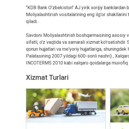
"KDB Bank O'zbekiston" AJ yirik xorijiy banklardan bi
Moliyalashtirish vositalarining eng ilg'or shakllarini
qiladi.
Savdoni Moliyalashtirish boshqarmasining asosiy va
sifatli, o'z vaqtida va samarali xizmat ko'rsatishd
qonun hujjatlari va me'yoriy hujjatlariga, shuningdek
Palatasining 2007 yildagi 600-sonli nashri) , Xalqar
INCOTERMS 2010 kabi xalqaro qoidalarga muvofiq 
Xizmat Turlari