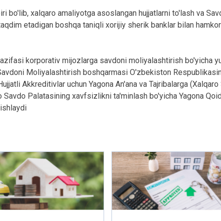
ri bo'lib, xalqaro amaliyotga asoslangan hujjatlarni to'lash va Sav
 taqdim etadigan boshqa taniqli xorijiy sherik banklar bilan hamkor
zifasi korporativ mijozlarga savdoni moliyalashtirish bo'yicha y
ir. Savdoni Moliyalashtirish boshqarmasi O'zbekiston Respublikasi
 Hujjatli Akkreditivlar uchun Yagona An'ana va Tajribalarga (Xalqar
o Savdo Palatasining xavfsizlikni ta'minlash bo'yicha Yagona Qoid
ishlaydi