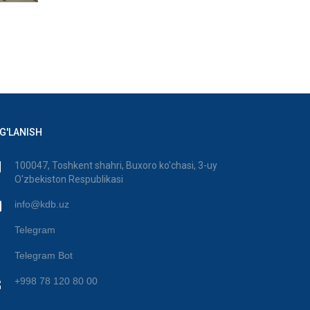
G'LANISH
100047, Toshkent shahri, Buxoro ko'chasi, 3-uy
O'zbekiston Respublikasi
info@kdb.uz
Telegram
Telegram Bot
+998 78 120 80 00