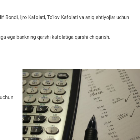
f Bondi, Ijro Kafolati, To‘lov Kafolati va aniq ehtiyojlar uchun
iga ega bankning qarshi kafolatiga qarshi chiqarish.
)
h uchun