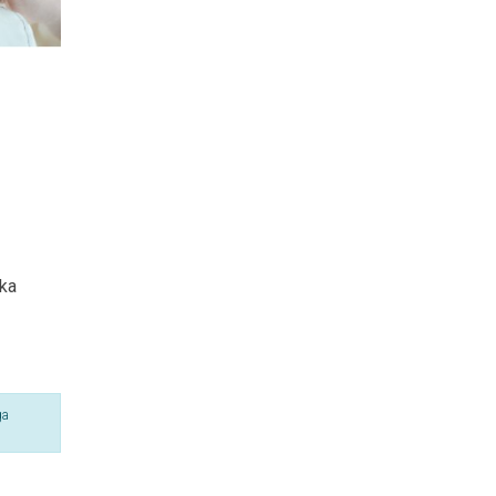
kka
ga