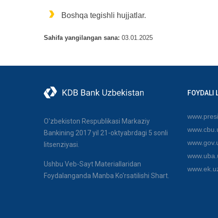
Boshqa tegishli hujjatlar.
Sahifa yangilangan sana:
03.01.2025
FOYDALI 
www.presi
O'zbekiston Respublikasi Markaziy
www.cbu.
Bankining 2017 yil 21-oktyabrdagi 5 sonli
www.gov.
litsenziyasi.
www.uba.
Ushbu Veb-Sayt Materiallaridan
www.ek.u
Foydalanganda Manba Ko'rsatilishi Shart.