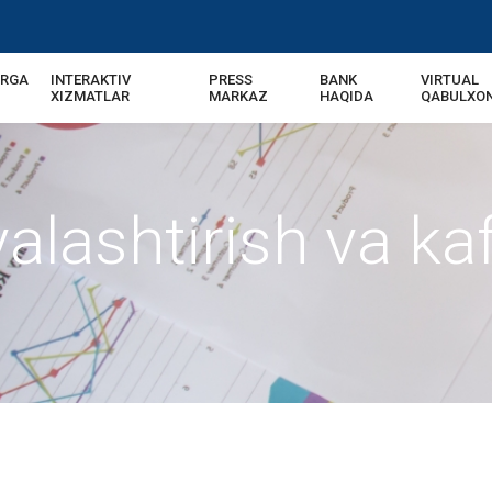
ARGA
INTERAKTIV
PRESS
BANK
VIRTUAL
XIZMATLAR
MARKAZ
HAQIDA
QABULXO
alashtirish va kaf