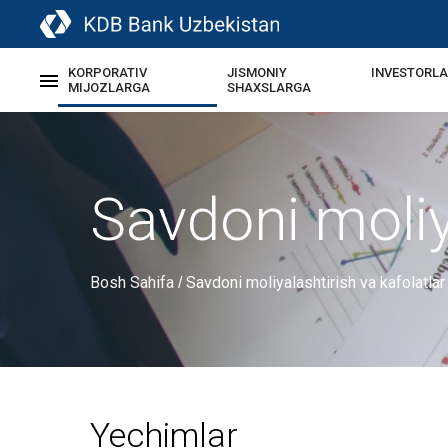
KORPORATIV
JISMONIY
INVESTORL
MIJOZLARGA
SHAXSLARGA
Savdoni moliy
Bosh Sahifa
Savdoni moliyalashtirish va kafolatlar
/
Yechimlar