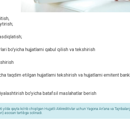
itish,
tirish;
asdiqlatish;
ari bo'yicha hujjatlarni qabul qilish va tekshirish
shirish
ha taqdim etilgan hujjatlarni tekshirish va hujjatlarni emitent ban
iyalashtirish bo'yicha batafsil maslahatlar berish
6 yilda qayta ko'rib chiqilgan Hujjatli Akkreditivlar uchun Yagona An'ana va Tajribalar
i) asosan tartibga solinadi.