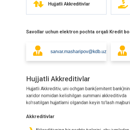
Hujjatli Akkreditivlar
Savollar uchun elektron pochta orqali Kredit b
sarvar.masharipov@kdb.uz
Hujjatli Akkreditivlar
Hujjatli Akkreditiv, uni ochgan bank(emitent bank)ni
xaridor nomidan kelishilgan summani akkreditivda
ko'rsatilgan hujjatlarni olgandan keyin to'lash majburi
Akkreditivlar