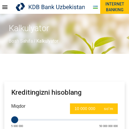
INTERNET
BANKING
Kalkulyator
Bosh Sahifa
Kalkulyator
/
Kreditingizni hisoblang
Miqdor
so'm
5 000 000
50 000 000 000