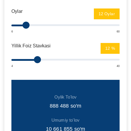
Oylar
Oylar
6
60
Yillik Foiz Stavkasi
%
4
40
Oylik To'lov
888 488
so'm
Umumiy to'lov
10 661 855
so'm