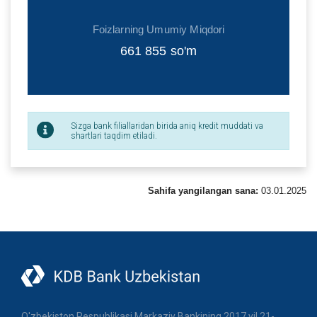
Foizlarning Umumiy Miqdori
661 855
so'm
Sizga bank filiallaridan birida aniq kredit muddati va
shartlari taqdim etiladi.
Sahifa yangilangan sana:
03.01.2025
O'zbekiston Respublikasi Markaziy Bankining 2017 yil 21-