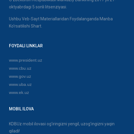
oktyabrdagi 5 sonli litsenziyasi.
Ushbu Veb-Sayt Materiallaridan Foydalanganda Manba
Ko'rsatilishi Shart.
FOYDALI LINKLAR
www.president.uz
www.cbu.uz
www.gov.uz
www.uba.uz
www.ek.uz
MOBIL ILOVA
KDBUz mobil ilovasi og'iringizni yengil, uzog'ingizni yaqin
qiladi!