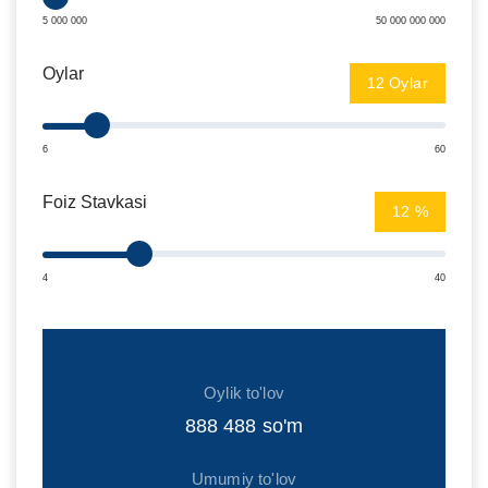
5 000 000
50 000 000 000
Oylar
Oylar
6
60
Foiz Stavkasi
%
4
40
Oylik to'lov
888 488
so'm
Umumiy to'lov