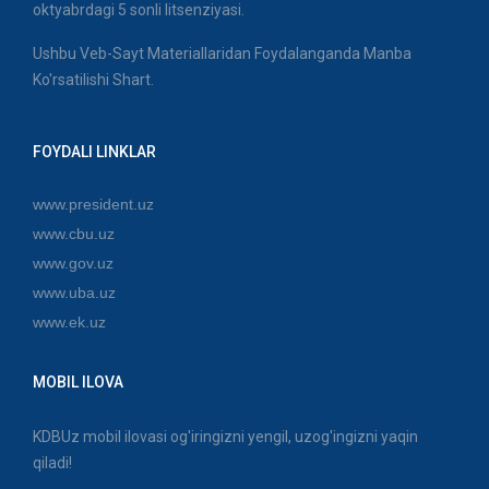
oktyabrdagi 5 sonli litsenziyasi.
Ushbu Veb-Sayt Materiallaridan Foydalanganda Manba
Ko'rsatilishi Shart.
FOYDALI LINKLAR
www.president.uz
www.cbu.uz
www.gov.uz
www.uba.uz
www.ek.uz
MOBIL ILOVA
KDBUz mobil ilovasi og'iringizni yengil, uzog'ingizni yaqin
qiladi!