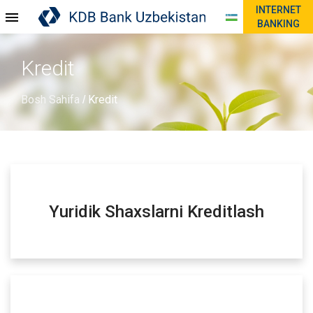
INTERNET
BANKING
Kredit
Bosh Sahifa
Kredit
/
Yuridik Shaxslarni Kreditlash