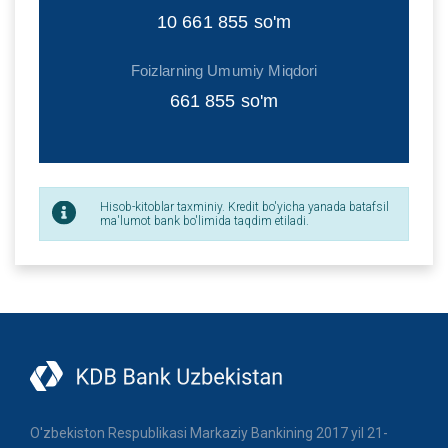
10 661 855
so'm
Foizlarning Umumiy Miqdori
661 855
so'm
Hisob-kitoblar taxminiy. Kredit bo'yicha yanada batafsil
ma'lumot bank bo'limida taqdim etiladi.
O'zbekiston Respublikasi Markaziy Bankining 2017 yil 21-