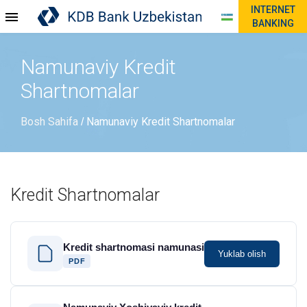
INTERNET
BANKING
Namunaviy Kredit
Shartnomalar
Bosh Sahifa
Namunaviy Kredit Shartnomalar
/
Kredit Shartnomalar
Kredit shartnomasi namunasi
Yuklab olish
PDF