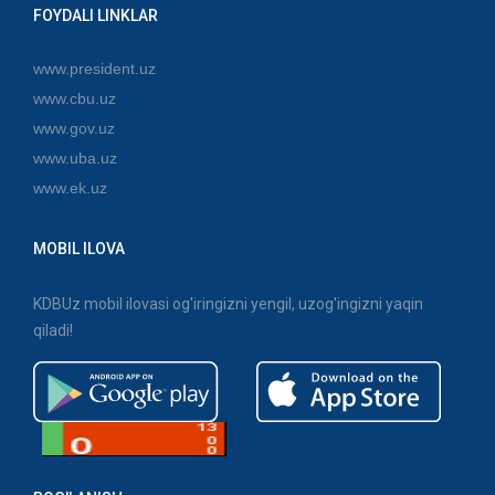
FOYDALI LINKLAR
www.president.uz
www.cbu.uz
www.gov.uz
www.uba.uz
www.ek.uz
MOBIL ILOVA
KDBUz mobil ilovasi og'iringizni yengil, uzog'ingizni yaqin
qiladi!