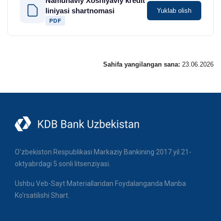
Namunaviy Xoshiyaviy kredit
liniyasi shartnomasi
Yuklab olish
PDF
Sahifa yangilangan sana:
23.06.2026
O'zbekiston Respublikasi Markaziy Bankining 2017 yil 21-
oktyabrdagi 5 sonli litsenziyasi.
Ushbu Veb-Sayt Materiallaridan Foydalanganda Manba
Ko'rsatilishi Shart.