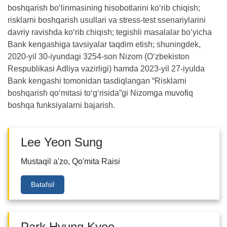
boshqarish bo‘linmasining hisobotlarini ko‘rib chiqish;
risklarni boshqarish usullari va stress-test ssenariylarini
davriy ravishda ko‘rib chiqish; tegishli masalalar bo‘yicha
Bank kengashiga tavsiyalar taqdim etish; shuningdek,
2020-yil 30-iyundagi 3254-son Nizom (O‘zbekiston
Respublikasi Adliya vazirligi) hamda 2023-yil 27-iyulda
Bank kengashi tomonidan tasdiqlangan “Risklarni
boshqarish qo‘mitasi to‘g‘risida”gi Nizomga muvofiq
boshqa funksiyalarni bajarish.
Lee Yeon Sung
Mustaqil a'zo, Qo'mita Raisi
Batafsil
Park Hyung Kyoo