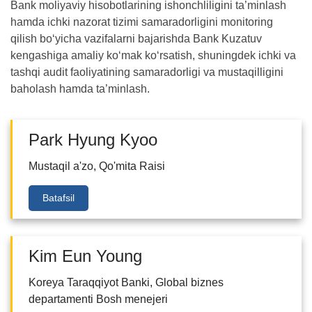
Bank moliyaviy hisobotlarining ishonchliligini ta’minlash
hamda ichki nazorat tizimi samaradorligini monitoring
qilish bo‘yicha vazifalarni bajarishda Bank Kuzatuv
kengashiga amaliy ko‘mak ko‘rsatish, shuningdek ichki va
tashqi audit faoliyatining samaradorligi va mustaqilligini
baholash hamda ta’minlash.
Park Hyung Kyoo
Mustaqil a'zo, Qo'mita Raisi
Batafsil
Kim Eun Young
Koreya Taraqqiyot Banki, Global biznes
departamenti Bosh menejeri