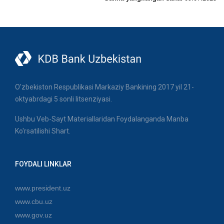
O'zbekiston Respublikasi Markaziy Bankining 2017 yil 21-
oktyabrdagi 5 sonli litsenziyasi.
Ushbu Veb-Sayt Materiallaridan Foydalanganda Manba
Ko'rsatilishi Shart.
FOYDALI LINKLAR
www.president.uz
www.cbu.uz
www.gov.uz