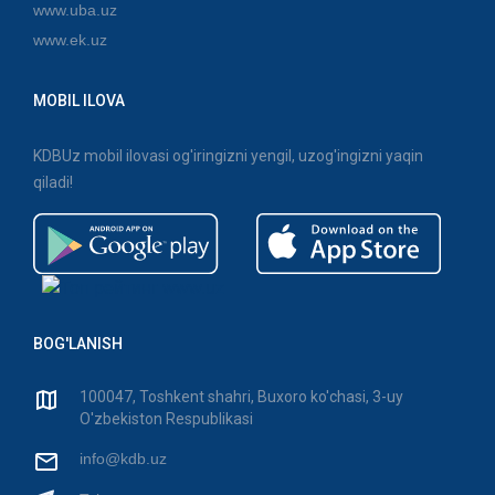
www.uba.uz
www.ek.uz
MOBIL ILOVA
KDBUz mobil ilovasi og'iringizni yengil, uzog'ingizni yaqin
qiladi!
BOG'LANISH
100047, Toshkent shahri, Buxoro ko'chasi, 3-uy
O'zbekiston Respublikasi
info@kdb.uz