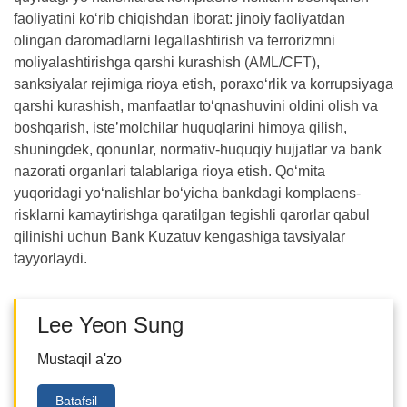
faoliyatini ko‘rib chiqishdan iborat: jinoiy faoliyatdan
olingan daromadlarni legallashtirish va terrorizmni
moliyalashtirishga qarshi kurashish (AML/CFT),
sanksiyalar rejimiga rioya etish, poraxo‘rlik va korrupsiyaga
qarshi kurashish, manfaatlar to‘qnashuvini oldini olish va
boshqarish, iste’molchilar huquqlarini himoya qilish,
shuningdek, qonunlar, normativ-huquqiy hujjatlar va bank
nazorati organlari talablariga rioya etish. Qo‘mita
yuqoridagi yo‘nalishlar bo‘yicha bankdagi komplaens-
risklarni kamaytirishga qaratilgan tegishli qarorlar qabul
qilinishi uchun Bank Kuzatuv kengashiga tavsiyalar
tayyorlaydi.
Lee Yeon Sung
Mustaqil a'zo
Batafsil