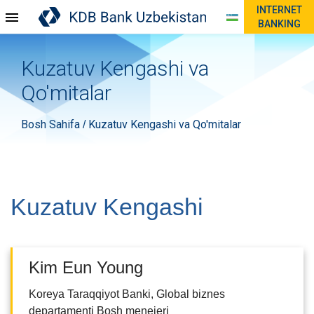
INTERNET
BANKING
Kuzatuv Kengashi va
Qo'mitalar
Bosh Sahifa
Kuzatuv Kengashi va Qo'mitalar
/
Kuzatuv Kengashi
Kim Eun Young
Koreya Taraqqiyot Banki, Global biznes
departamenti Bosh menejeri