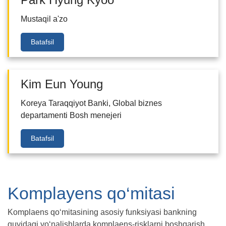
Mustaqil a'zo
Batafsil
Kim Eun Young
Koreya Taraqqiyot Banki, Global biznes
departamenti Bosh menejeri
Batafsil
Komplayens qo‘mitasi
Komplaens qo‘mitasining asosiy funksiyasi bankning
quyidagi yo‘nalishlarda komplaens-risklarni boshqarish