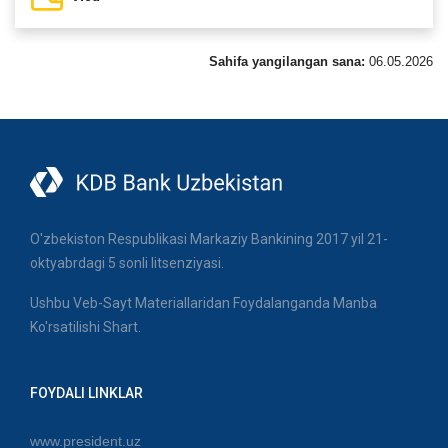
Sahifa yangilangan sana:
06.05.2026
O'zbekiston Respublikasi Markaziy Bankining 2017 yil 21-
oktyabrdagi 5 sonli litsenziyasi.
Ushbu Veb-Sayt Materiallaridan Foydalanganda Manba
Ko'rsatilishi Shart.
FOYDALI LINKLAR
www.president.uz