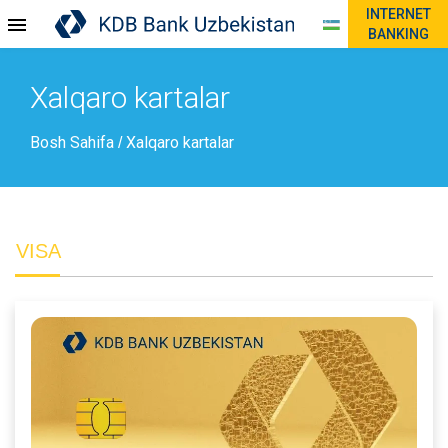
INTERNET
BANKING
Xalqaro kartalar
Bosh Sahifa
Xalqaro kartalar
/
VISA