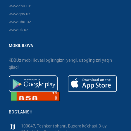
www.cbu.uz
www.gov.uz
www.uba.uz
www.ek.uz
MOBIL ILOVA
KDBUz mobil ilovasi og'iringizni yengil, uzog'ingizni yaqin
qiladi!
BOG'LANISH
100047, Toshkent shahri, Buxoro ko'chasi, 3-uy