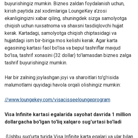
buyurishingiz mumkin. Biznes zaldan foydalanish uchun,
kirish paytida zal xodimlariga LoungeKey a'zosi
ekanligingizni xabar qiling, shuningdek sizga samolyotga
chiqish uchun ruxsatnoma va shaxsni tasdiqlovchi hujjat
kerak. Kartadagi, samolyotga chiqish chiptasidagi va
hujjatdagi ism bir-biriga mos kelishi kerak. Agar karta
egasining kartasi faol bo'lsa va bepul tashriflar mavjud
bo'lsa, tashrif xonasini (32 dollar) to'lamasdan biznes zalga
tashrif buyurishingiz mumkin.
Har bir zalning joylashgan joyi va sharoitlari to'g'risida
malumotlarni quyidagi havola orqali olishingiz mumkin:
//www.loungekey.com/visacisseeloungeprogram
Visa Infinite kartasi egalarida sayohat davrida 1 million
dollargacha bo'lgan to'liq xalqaro sug'urtasi bo’ladi
(Ushbu sug’urta turida Visa Infinite karta egalari va ular bilan