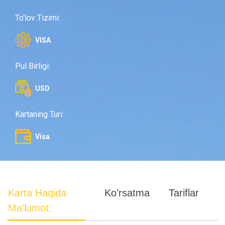
To'lov Tizimi:
VISA
Pul Birligi:
USD
Kartaning Turi:
Visa
Karta Haqida
Ko'rsatma
Tariflar
Ma'lumot: