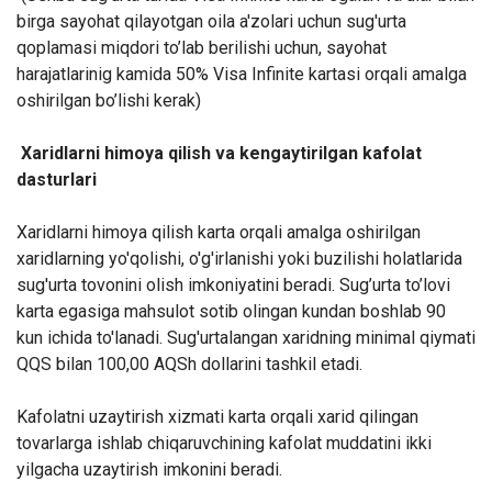
birga sayohat qilayotgan oila a'zolari uchun sug'urta
qoplamasi miqdori to’lab berilishi uchun, sayohat
harajatlarinig kamida 50% Visa Infinite kartasi orqali amalga
oshirilgan bo’lishi kerak)
Xaridlarni himoya qilish va kengaytirilgan kafolat
dasturlari
Xaridlarni himoya qilish karta orqali amalga oshirilgan
xaridlarning yo'qolishi, o'g'irlanishi yoki buzilishi holatlarida
sug'urta tovonini olish imkoniyatini beradi. Sug’urta to’lovi
karta egasiga mahsulot sotib olingan kundan boshlab 90
kun ichida to'lanadi. Sug'urtalangan xaridning minimal qiymati
QQS bilan 100,00 AQSh dollarini tashkil etadi.
Kafolatni uzaytirish xizmati karta orqali xarid qilingan
tovarlarga ishlab chiqaruvchining kafolat muddatini ikki
yilgacha uzaytirish imkonini beradi.