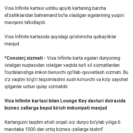
Visa Infinite kartasi ushbu ajoyib kartaning barcha
afzalliklaridan bahramand bo'la oladigan egalarining yuqori
mavqeini ta'kidlaydi.
Visa Infinite kartasida quyidagi qo’shimcha qulkayliklar
mavjud:
*
Consierj xizmati -
Visa Infinite karta egalari dunyoning
istalgan nuqtasidan istalgan vaqtda turli xil xizmatlardan
foydalanishga imkon beruvchi qo'llab-quvvatlash xizmati. Bu
o’z vaqtini to’g’ri taqsimlashni xush ko’ruvchi va ko'p sayohat
qilganlar uchun qulay xizmatdir.
Visa Infinite kartasi bilan Lounge Key dasturi doirasida
biznes zallarga bepul kirish imkoniyati mavjud
Kartangizni taqdim etish orqali siz dunyo bo'ylab yiliga 6
marotaba 1000 dan ortiq biznes-zallarga tashrif