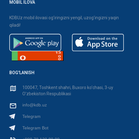
MOBIL ILOVA
KDBUz mobil ilovasi og'iringizni yengil, uzog'ingizni yaqin
qiladi!
BOG'LANISH
100047, Toshkent shahri, Buxoro ko'chasi, 3-uy
O'zbekiston Respublikasi
info@kdb.uz
Telegram
Telegram Bot