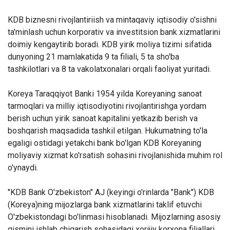
KDB biznesni rivojlantiriish va mintaqaviy iqtisodiy o'sishni
ta'minlash uchun korporativ va investitsion bank xizmatlarini
doimiy kengaytirib boradi. KDB yirik moliya tizimi sifatida
dunyoning 21 mamlakatida 9 ta filiali, 5 ta sho'ba
tashkilotlari va 8 ta vakolatxonalari orqali faoliyat yuritadi.
Koreya Taraqqiyot Banki 1954 yilda Koreyaning sanoat
tarmoqlari va milliy iqtisodiyotini rivojlantirishga yordam
berish uchun yirik sanoat kapitalini yetkazib berish va
boshqarish maqsadida tashkil etilgan. Hukumatning to'la
egaligi ostidagi yetakchi bank bo'lgan KDB Koreyaning
moliyaviy xizmat ko'rsatish sohasini rivojlanishida muhim rol
o'ynaydi.
"KDB Bank O'zbekiston" AJ (keyingi o'rinlarda "Bank") KDB
(Koreya)ning mijozlarga bank xizmatlarini taklif etuvchi
O'zbekistondagi bo'linmasi hisoblanadi. Mijozlarning asosiy
qismini ishlab chiqarish sohasidagi xorijiy korxona filiallari