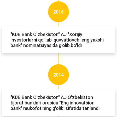
2016
"KDB Bank O'zbekiston" AJ "Xorijiy
investorlarni qo'llab-quvvatlovchi eng yaxshi
bank" nominatsiyasida g'olib bo'ldi
2014
"KDB Bank O'zbekiston" AJ O'zbekiston
tijorat banklari orasida "Eng innovatsion
bank" mukofotining g'olibi sifatida tanlandi