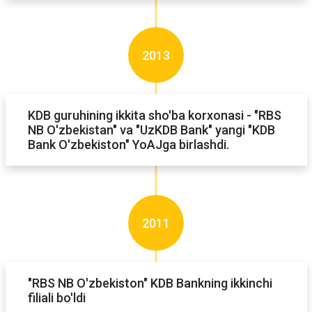
2013
KDB guruhining ikkita sho'ba korxonasi - "RBS
NB O'zbekistan" va "UzKDB Bank" yangi "KDB
Bank O'zbekiston" YoAJga birlashdi.
2011
"RBS NB O'zbekiston" KDB Bankning ikkinchi
filiali bo'ldi