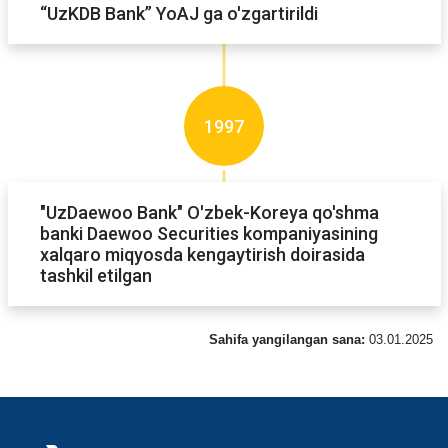
“UzKDB Bank” YoAJ ga o'zgartirildi
1997
"UzDaewoo Bank" O'zbek-Koreya qo'shma
banki Daewoo Securities kompaniyasining
xalqaro miqyosda kengaytirish doirasida
tashkil etilgan
Sahifa yangilangan sana:
03.01.2025