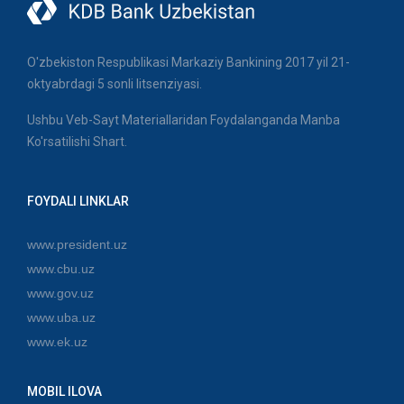
O'zbekiston Respublikasi Markaziy Bankining 2017 yil 21-
oktyabrdagi 5 sonli litsenziyasi.
Ushbu Veb-Sayt Materiallaridan Foydalanganda Manba
Ko'rsatilishi Shart.
FOYDALI LINKLAR
www.president.uz
www.cbu.uz
www.gov.uz
www.uba.uz
www.ek.uz
MOBIL ILOVA