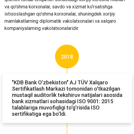
va qo'shma korxonalar, savdo va xizmat ko'rsatishga
ixtisoslashgan qo'shma korxonalar, shuningdek xorijiy
mamlakatlarning diplomatik vakolatxonalari va xalqaro
kompaniyalarning vakolatxonalaridir.
2018
"KDB Bank O'zbekiston" AJ TÜV Xalqaro
Sertifikatlash Markazi tomonidan o'tkazilgan
mustaqil auditorlik tekshiruv natijalari asosida
bank xizmatlari sohasidagi ISO 9001: 2015
talablariga muvofiqligi to'g'risida ISO
sertifikatiga ega bo'ldi.