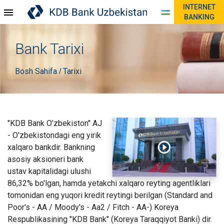
INTERNET
BANKING
Bank Tarixi
Bosh Sahifa
Tarixi
/
"KDB Bank O’zbekiston" AJ
- O'zbekistondagi eng yirik
xalqaro bankdir. Bankning
asosiy aksioneri bank
ustav kapitalidagi ulushi
86,32% bo'lgan, hamda yetakchi xalqaro reyting agentliklari
tomonidan eng yuqori kredit reytingi berilgan (Standard and
Poor's - AA / Moody's - Aa2 / Fitch - AA-) Koreya
Respublikasining "KDB Bank" (Koreya Taraqqiyot Banki) dir.