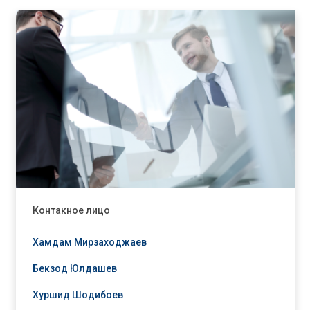
Контакное лицо
Хамдам Мирзаходжаев
Бекзод Юлдашев
Хуршид Шодибоев