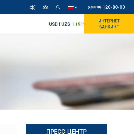
120-80-00
(+99878)
ИНТЕРНЕТ
USD | UZS
11915.64
11830/11965
БАНКИНГ
ПРЕСС-ЦЕНТР