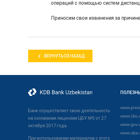
операций с помощью систем дистанц
Приносим свои извинения за причин
ВЕРНУТЬСЯ НАЗАД
ПОЛЕЗН
www.presi
Банк осуществляет свою деятельность
www.cbu.
на основании лицензии ЦБУ №5 от 27
www.gov.
октября 2017 года.
www.uba.
При использовании материалов с этого