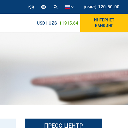
120-80-00
(+99878)
ИНТЕРНЕТ
USD | UZS
11915.64
11830/11965
БАНКИНГ
ПРЕСС-ЦЕНТР