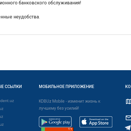
ионного банковского обслуживания!
енные неудобства.
ЫЕ ССЫЛКИ
МОБИЛЬНОЕ ПРИЛОЖЕНИЕ
КО
dent.uz
KDBUz Mobile - изменит жизнь к
лучшему без усилий!
uz
uz
uz