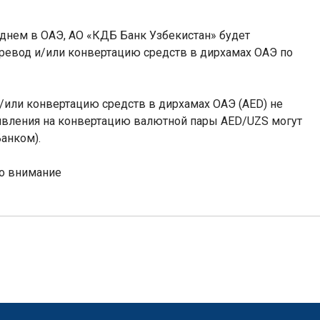
 дн
ем
в ОАЭ, АО «КДБ Банк Узбекистан»
будет
еревод и/или конвертацию средств
в дирхамах ОАЭ
по
 и/или конвертацию средств в дирхамах ОАЭ (AED) не
аявления на конвертацию валютной пары
AED
/UZS могут
анком).
о внимание