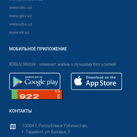
www.cbu.uz
www.gov.uz
www.uba.uz
www.ek.uz
МОБИЛЬНОЕ ПРИЛОЖЕНИЕ
KDBUz Mobile - изменит жизнь к лучшему без усилий!
КОНТАКТЫ
100047, Республика Узбекистан,
г. Ташкент, ул. Бухара, 3