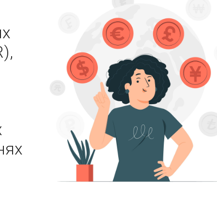
ых
),
х
нях