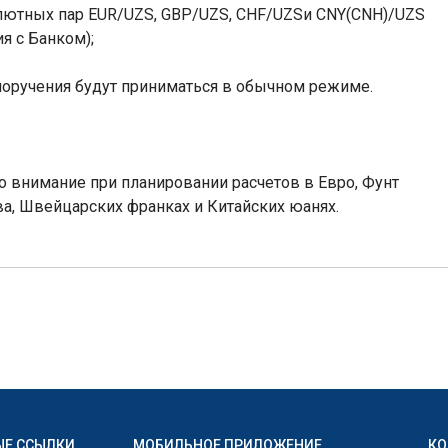
алютных пар
EUR
/
UZS
,
GBP
/
UZS
,
CHF
/
UZS
и
CNY
(
CNH
)/
UZS
я с Банком);
 поручения будут приниматься в обычном режиме.
 внимание при планировании расчетов в Евро, Фунт
а, Швейцарских франках и Китайских юанях.
ЫЕ ССЫЛКИ
МОБИЛЬНОЕ ПРИЛОЖЕНИЕ
КО