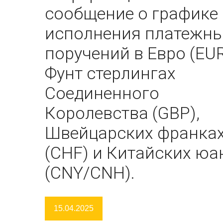
сообщение о графике
исполнения платежн
поручений в Евро (EUR
Фунт стерлингах
Соединенного
Королевства (GBP),
Швейцарских франка
(CHF) и Китайских юа
(CNY/CNH).
15.04.2025