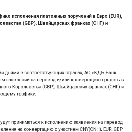
ике исполнения платежных поручений в Евро (
EUR
),
олевства (
GBP
), Швейцарских франках (
CHF
) и
и днями в соответствующих странах, АО «КДБ Банк
ем заявлений на перевод и/или конвертацию средств в
нного Королевства (
GBP
), Швейцарских франках (
CHF
) и
ующему графику:
е будут приниматься к исполнению заявления на перевод
аявления на конвертацию с участием
CNY
(
CNH
),
EUR
,
GBP