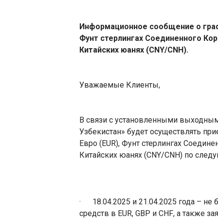
Информационное сообщение о граф
Фунт стерлингах Соединенного Кор
Китайских юанях (CNY/CNH).
Уважаемые Клиенты,
В связи с установленными выходным
Узбекистан» будет осуществлять при
Евро (
EUR
), Фунт стерлингах Соедине
Китайских юанях (CNY/CNH) по след
·
18.04.2025 и 21.04.2025 года – н
средств в
EUR
,
GBP
и
CHF
, а также з