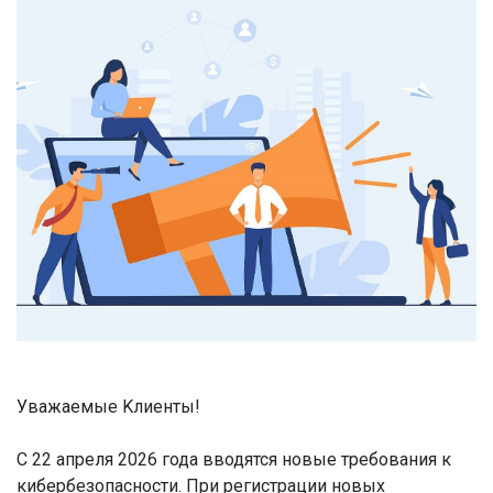
Уважаемые
K
лиенты!
С 22 апреля 2026 года ввод
я
т
ся новые
требовани
я
к
кибербезопасности
. П
ри регистрации новых