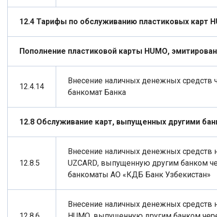
12.4 Тарифы по обслуживанию пластиковых карт
H
Пополнение пластиковой карты
HUMO
, эмитирова
Внесение наличных денежных средств 
12.4.14
банкомат Банка
12.8 Обслуживание карт, выпущенных другими бан
Внесение наличных денежных средств н
12.8.5
UZCARD
, выпущенную другим банком ч
банкоматы АО «КДБ Банк Узбекистан»
Внесение наличных денежных средств н
12.8.6
HUMO
, выпущенную другим банком чер