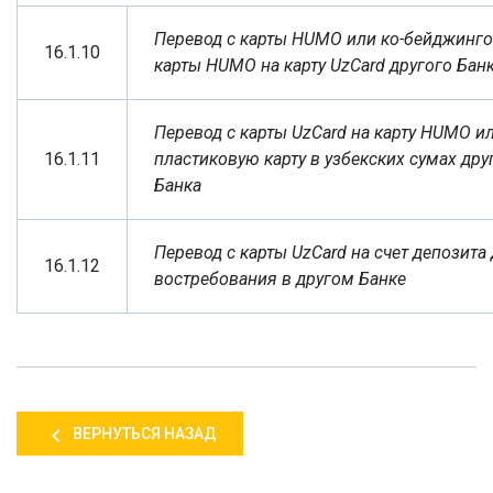
Перевод с карты
HUMO
или ко-бейджинг
16.1.10
карты
HUMO
на карту
UzCard
другого Бан
Перевод с карты
UzCard
на карту
HUMO
ил
16.1.11
пластиковую карту в узбекских сумах дру
Банка
Перевод с карты
UzCard
на счет депозита
16.1.12
востребования в другом Банке
ВЕРНУТЬСЯ НАЗАД