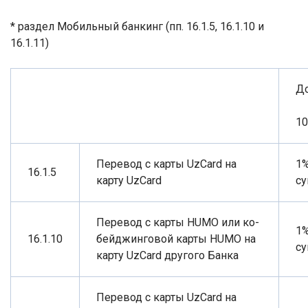
* раздел Мобильный банкинг (пп. 16.1.5, 16.1.10 и
16.1.11)
Д
10
Перевод с карты UzCard на
1
16.1.5
карту UzCard
с
Перевод с карты
HUMO
или ко-
1
16.1.10
бейджинговой карты
HUMO
на
с
карту
UzCard
другого Банка
Перевод с карты
UzCard
на