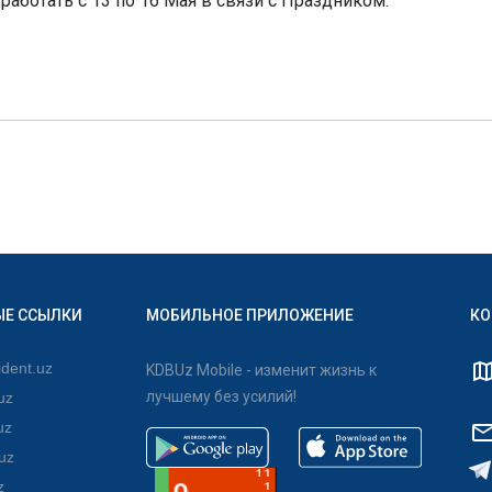
работать с 13 по 16 Мая в связи с Праздником.
ЫЕ ССЫЛКИ
МОБИЛЬНОЕ ПРИЛОЖЕНИЕ
КО
dent.uz
KDBUz Mobile - изменит жизнь к
лучшему без усилий!
uz
uz
uz
z