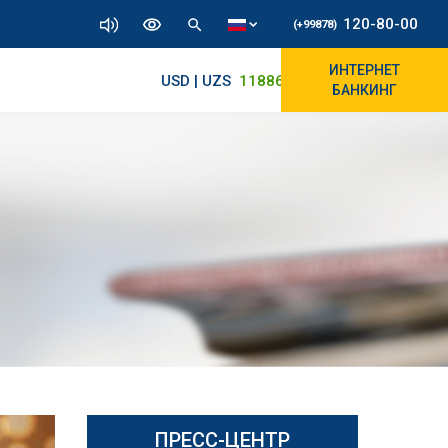
120-80-00
(+99878)
ИНТЕРНЕТ
USD | UZS
11886.72
11830/11965
БАНКИНГ
ПРЕСС-ЦЕНТР