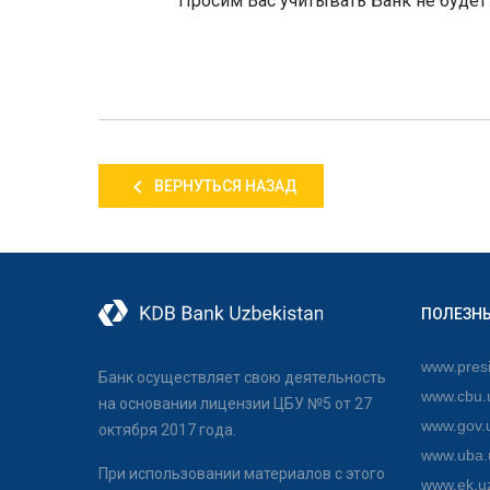
Просим Вас учитывать Банк не будет 
ВЕРНУТЬСЯ НАЗАД
ПОЛЕЗН
www.presi
Банк осуществляет свою деятельность
www.cbu.
на основании лицензии ЦБУ №5 от 27
www.gov.
октября 2017 года.
www.uba.
При использовании материалов с этого
www.ek.u