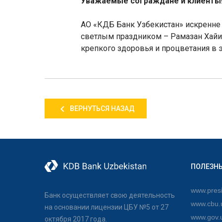
Уважаемые сограждане и клиенты
АО «КДБ Банк Узбекистан» искренне
светлым праздником – Рамазан Хайит
крепкого здоровья и процветания в 
ВЕРНУТЬСЯ НАЗАД
ПОЛЕЗН
www.presi
Банк осуществляет свою деятельность
www.cbu.
на основании лицензии ЦБУ №5 от 27
www.gov.
октября 2017 года.