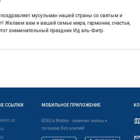
!
 поздравляет мусульман нашей страны со святым и
! Желаем вам и вашей семье мира, гармонии, счастья,
этот знаменательный праздник
Ид аль-Фитр
.
ЫЕ ССЫЛКИ
МОБИЛЬНОЕ ПРИЛОЖЕНИЕ
КО
dent.uz
KDBUz Mobile - изменит жизнь к
лучшему без усилий!
uz
uz