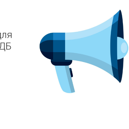
для
КДБ