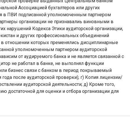
иторской проверке выданных Центральным банком
нальной Ассоциацией бухгалтеров или других
ия в ПВИ подписанной уполномоченным партнером
 партнеры организации не признавалиь виновными в
х нарушений Кодекса Этики аудиторской организации,
екистан и других профессиональных объединений
ми в отношении которых пременялись дисциплинарные
исанной уполномоченным партнером аудиторской
зависим от аудируемого банка и не является связанной с
итор не работал в банке, не выполнял функции
или бизнес связи с банком в период покрываемый
 года после аудиторской проверки); г) Копия лицензии/
ествлении аудиторской деятельности; д) Кроме того,
ю достаточной для оценки и отбора организации для