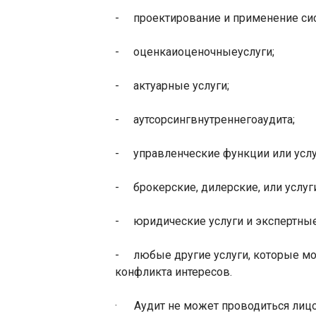
-
проектирование и применение си
-
оценка
и
оценочные
услуги
;
-
актуарные услуги
;
-
аутсорсинг
внутреннего
аудита
;
-
управленческие функции или услу
-
брокерские, дилерские, или услуг
-
юридические услуги и экспертные
-
любые другие услуги, которые м
конфликта интересов.
·
Аудит не может проводиться лиц