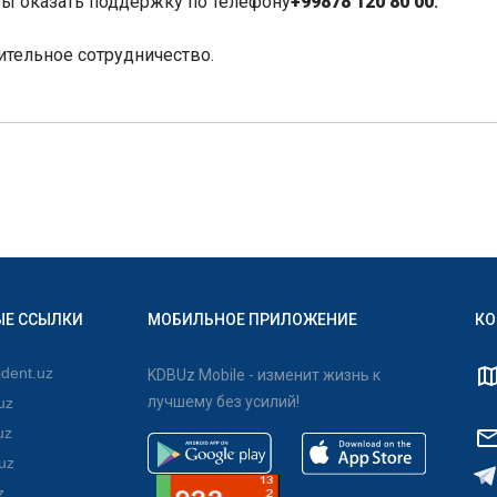
вы оказать поддержку по телефону
+99878 120 80 00
.
ительное сотрудничество.
ЫЕ ССЫЛКИ
МОБИЛЬНОЕ ПРИЛОЖЕНИЕ
КО
dent.uz
KDBUz Mobile - изменит жизнь к
лучшему без усилий!
uz
uz
uz
z