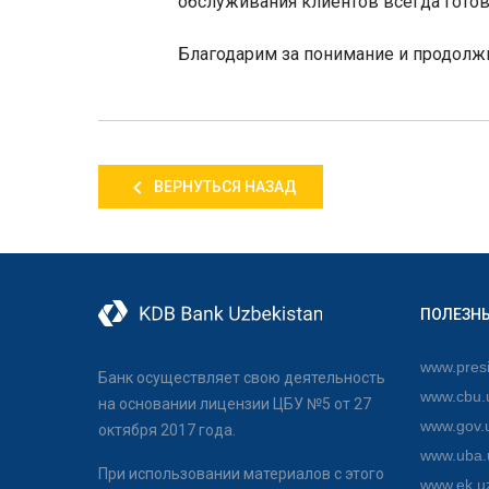
обслуживания клиентов всегда гото
Благодарим за понимание и продолж
ВЕРНУТЬСЯ НАЗАД
ПОЛЕЗН
www.presi
Банк осуществляет свою деятельность
www.cbu.
на основании лицензии ЦБУ №5 от 27
www.gov.
октября 2017 года.
www.uba.
При использовании материалов с этого
www.ek.u