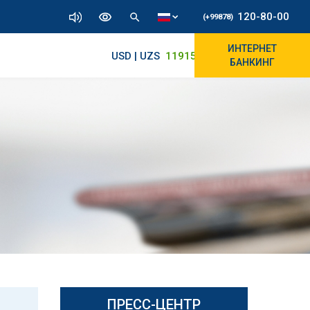
120-80-00
(+99878)
ИНТЕРНЕТ
USD | UZS
11915.64
11860/11975
БАНКИНГ
ПРЕСС-ЦЕНТР