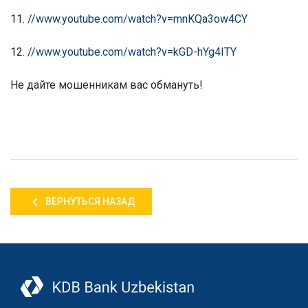
11.
//www.youtube.com/watch?v=mnKQa3ow4CY
12.
//www.youtube.com/watch?v=kGD-hYg4ITY
Не дайте мошенникам вас обмануть!
ВЕРНУТЬСЯ НАЗАД