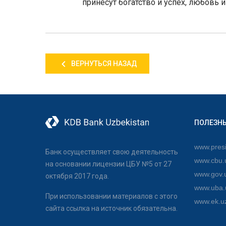
принесут богатство и успех, любовь и
ВЕРНУТЬСЯ НАЗАД
ПОЛЕЗН
www.presi
Банк осуществляет свою деятельность
www.cbu.
на основании лицензии ЦБУ №5 от 27
www.gov.
октября 2017 года.
www.uba.
При использовании материалов с этого
www.ek.u
сайта ссылка на источник обязательна.