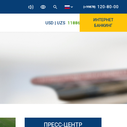
120-80-00
(+99878)
ИНТЕРНЕТ
USD | UZS
11886.72
11830/11945
БАНКИНГ
ПРЕСС-ЦЕНТР