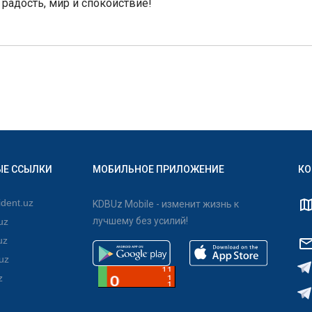
 радость, мир и спокойствие!
ЫЕ ССЫЛКИ
МОБИЛЬНОЕ ПРИЛОЖЕНИЕ
КО
dent.uz
KDBUz Mobile - изменит жизнь к
лучшему без усилий!
uz
uz
uz
z