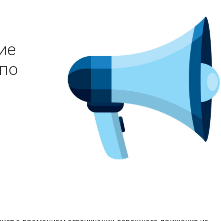
ие
по