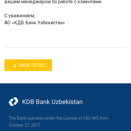
вашим менеджером по работе с клиентами.
С уважением,
АО «КДБ Банк Узбекистан»
BACK TO LIST
The Bank operates under the License of CBU №5 from
October 27, 2017.