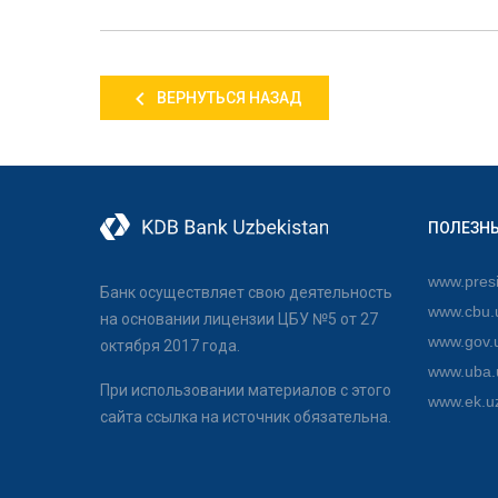
ВЕРНУТЬСЯ НАЗАД
ПОЛЕЗН
www.presi
Банк осуществляет свою деятельность
www.cbu.
на основании лицензии ЦБУ №5 от 27
www.gov.
октября 2017 года.
www.uba.
При использовании материалов с этого
www.ek.u
сайта ссылка на источник обязательна.