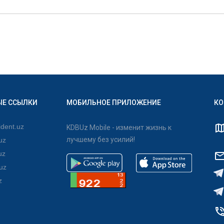
ЫЕ ССЫЛКИ
МОБИЛЬНОЕ ПРИЛОЖЕНИЕ
КО
dent.uz
KDBUz Mobile - изменит жизнь к
лучшему без усилий!
uz
uz
uz
z