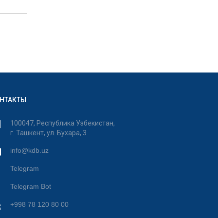
НТАКТЫ
100047, Республика Узбекистан,
г. Ташкент, ул. Бухара, 3
info@kdb.uz
Telegram
Telegram Bot
+998 78 120 80 00