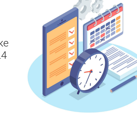
ке
24