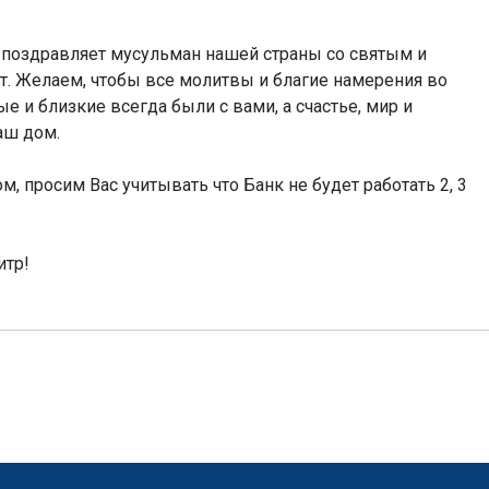
 поздравляет мусульман нашей страны со святым и
ит. Желаем, чтобы все молитвы и благие намерения во
е и близкие всегда были с вами, а счастье, мир и
аш дом.
ом,
п
росим Вас учитывать
что
Банк не будет работать
2,
3
итр!