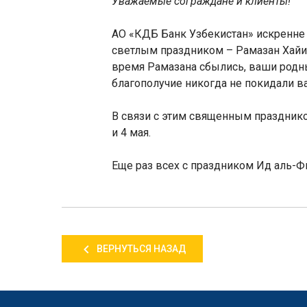
Уважаемые сограждане и клиенты!
АО «КДБ Банк Узбекистан» искренне
светлым праздником – Рама
з
ан Хай
время Рама
з
ана сбылись, ваши родны
благополучие никогда не покидали в
В связи с этим священным праздник
и 4 мая.
Еще раз всех с праздником Ид аль-Ф
ВЕРНУТЬСЯ НАЗАД