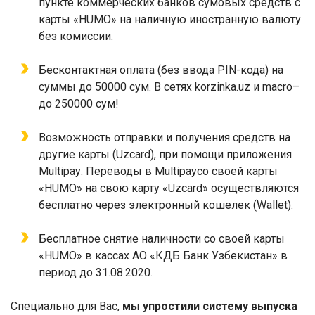
пункте коммерческих банков сумовых средств с
карты «
HUMO
» на наличную иностранную валюту
без комиссии.
Бесконтактная оплата (без ввода
PIN
-кода) на
суммы до 50000 сум. В сетях
korzinka
.
uz
и
macro
–
до 250000 сум!
Возможность отправки и получения средств на
другие карты (
Uzcard
), при помощи приложения
Multipay
. Переводы в
Multipay
со своей карты
«
HUMO
» на свою карту «
Uzcard
» осуществляются
бесплатно через электронный кошелек (
Wallet
).
Бесплатное снятие наличности со своей карты
«
HUMO
» в кассах АО «КДБ Банк Узбекистан» в
период до 31.08.2020.
Специально для Вас,
мы упростили систему выпуска