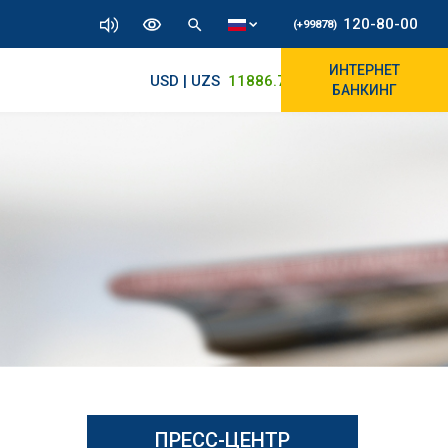
120-80-00
(+99878)
ИНТЕРНЕТ
USD | UZS
11886.72
11830/11965
БАНКИНГ
ПРЕСС-ЦЕНТР