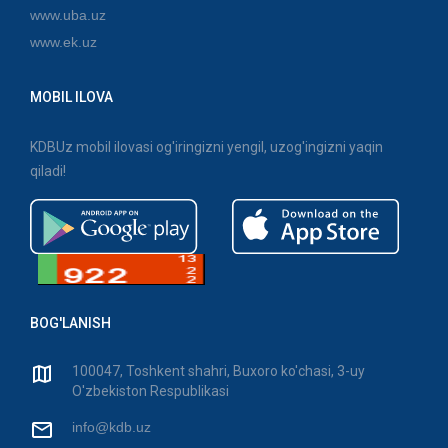
www.uba.uz
www.ek.uz
MOBIL ILOVA
KDBUz mobil ilovasi og'iringizni yengil, uzog'ingizni yaqin
qiladi!
BOG'LANISH
100047, Toshkent shahri, Buxoro ko'chasi, 3-uy
O'zbekiston Respublikasi
info@kdb.uz