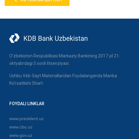
O'zbekiston Respublikasi Markaziy Bankining 2017 yil 21-
oktyabrdagi 5 sonli litsenziyasi.
Ushbu Veb-Sayt Materiallaridan Foydalanganda Manba
Ko'rsatilishi Shart.
FOYDALI LINKLAR
www.president.uz
www.cbu.uz
www.gov.uz