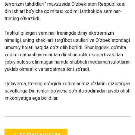
terrorizm tahdidlari
”
mavzusida O
‘
zbekiston
Respublikasi
din ishlari
bo‘yicha
qo
‘
mitasi
x
odimi
ishtirokida
seminar
-
trening o
‘tkazildi
.
Tashkil qilingan
seminar-
treningda diniy ekstremizm
nimaligi,
uning
shakllari, targ
‘
ibot usullari va O
‘
zbekistondagi
umumiy holati haqida so
‘
z olib borildi. Shuningdek, qo‘mita
xodimi qatnashuvchilardan dinshunoslik ekspertizasidan
ijobiy xulosa olinmagan hamda shubhali mediamahsulotlarini
yuklab olmaslik va tarqatmaslikni so‘radi.
Qolaversa, trening so‘ngida xodimlarimiz o‘zlarini qiziqtirgan
savollariga Din ishlari bo‘yicha qo‘mita xodimidan javob olish
imkoniyatiga ega bo‘ldilar.
RO'YXATGA QAYTISH