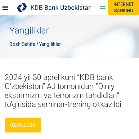
INTERNET
BANKING
Yangiliklar
Bosh Sahifa
Yangiliklar
/
2024 yil 30 aprel kuni “KDB bank
O’zbekiston” AJ tomonidan “Diniy
ekstrimizm va terrorizm tahdidlari”
to‘g‘risida seminar-trening o‘tkazildi
01.05.2024