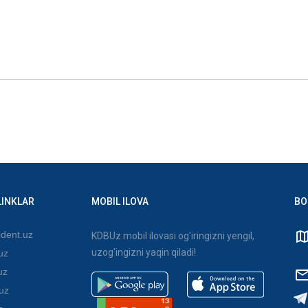
LINKLAR
MOBIL ILOVA
BO
dent.uz
KDBUz mobil ilovasi og'iringizni yengil,
uzog'ingizni yaqin qiladi!
uz
uz
uz