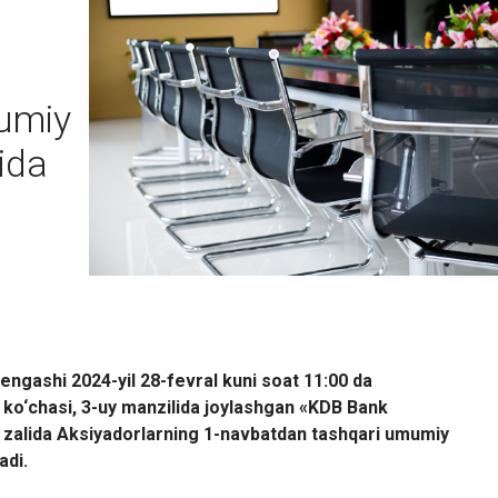
umiy
qida
engashi 202
4-
yil 28
-
fevral kuni soat 11:00 da
ko‘chasi, 3-uy manzili
da
joylashgan «KDB Bank
r zalida Aksiyadorlarning 1-navbatdan tashqari umumiy
adi.