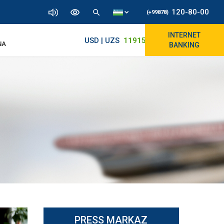
120-80-00
(+99878)
INTERNET
USD | UZS
11915.64
11890/12010
NA
BANKING
PRESS MARKAZ