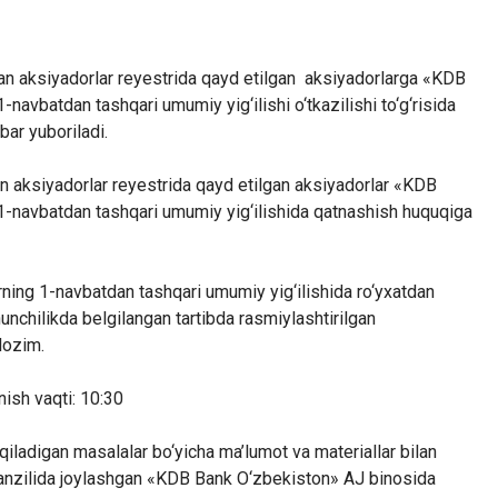
lgan aksiyadorlar reyestrida qayd etilgan aksiyadorlarga «KDB
navbatdan tashqari umumiy yig‘ilishi o‘tkazilishi to‘g‘risida
bar yuboriladi.
gan aksiyadorlar reyestrida qayd etilgan aksiyadorlar «KDB
1-navbatdan tashqari umumiy yig‘ilishida qatnashish huquqiga
ing 1-navbatdan tashqari umumiy yig‘ilishida ro‘yxatdan
nunchilikda belgilangan tartibda rasmiylashtirilgan
ri lozim.
nish vaqti: 10:30
qiladigan masalalar bo‘yicha ma’lumot va materiallar bilan
manzilida joylashgan «KDB Bank O‘zbekiston» AJ binosida