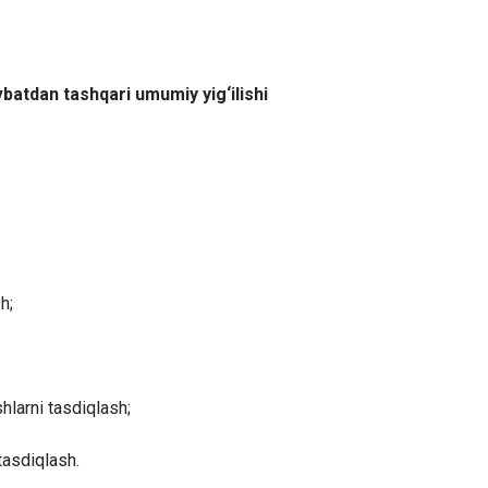
vbatdan tashqari umumiy yig‘ilishi
h;
shlarni tasdiqlash;
tasdiqlash.