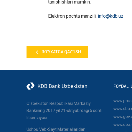
tanishishlari mumkin.
Elektron pochta manzili:
info@
kdb
.uz
RO'YXATGA QAYTISH
FOYDALI 
www.presi
O'zbekiston Respublikasi Markaziy
www.cbu.
Bankining 2017 yil 21-oktyabrdagi 5 sonli
www.gov.
litsenziyasi.
www.uba.
Ushbu Veb-Sayt Materiallaridan