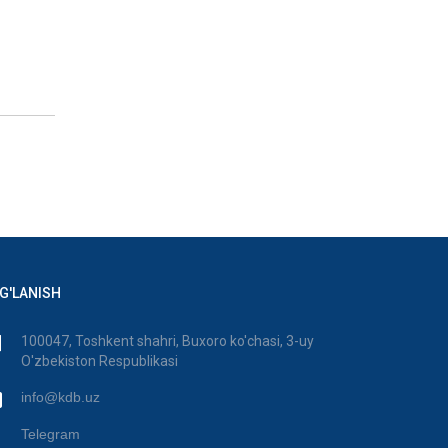
G'LANISH
100047, Toshkent shahri, Buxoro ko'chasi, 3-uy
O'zbekiston Respublikasi
info@kdb.uz
Telegram