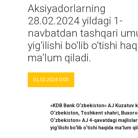
Aksiyadorlarning
28.02.2024 yildagi 1-
navbatdan tashqari um
yig‘ilishi bo‘lib o‘tishi ha
ma’lum qiladi.
01.02.2024 0:00
«KDB Bank O‘zbekiston» AJ Kuzatuv
k
O‘zbekiston, Toshkent shahri, Buxoro 
O‘zbekiston» AJ 4-qavat
dagi
majlisla
yig‘ilishi bo‘lib o‘tishi haqida ma’lum qil