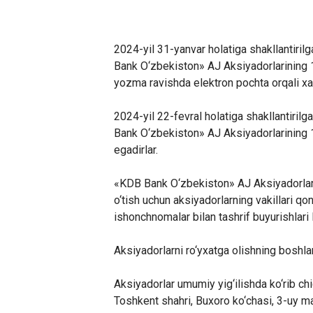
202
4-
yil 31
-
yanvar holatiga shakllantiri
Bank O‘zbekiston» AJ Aksiyadorlarining 1-
yozma ravishda elektron pochta orqali xa
2024-yil 22-fevral holatiga shakllantiril
Bank O‘zbekiston» AJ Aksiyadorlarining 
egadirlar.
«KDB Bank O‘zbekiston» AJ Aksiyadorlarn
o‘tish uchun aksiyadorlarning vakillari qo
ishonchnomalar bilan tashrif buyurishla
Aksiyadorlarni ro‘yxatga olishning boshla
Aksiyadorlar umumiy yig‘ilishda ko‘rib chi
Toshkent shahri, Buxoro ko‘chasi, 3-uy 