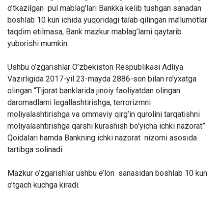
o’tkazilgan pul mablag’lari Bankka kelib tushgan sanadan
boshlab 10 kun ichida yuqoridagi talab qilingan ma’lumotlar
taqdim etilmasa, Bank mazkur mablag’larni qaytarib
yuborishi mumkin.
Ushbu o’zgarishlar O’zbekiston Respublikasi Adliya
Vazirligida 2017-yil 23-mayda 2886-son bilan ro’yxatga
olingan “Tijorat banklarida jinoiy faoliyatdan olingan
daromadlarni legallashtirishga, terrorizmni
moliyalashtirishga va ommaviy qirg’in qurolini tarqatishni
moliyalashtirishga qarshi kurashish bo’yicha ichki nazorat”
Qoidalari hamda Bankning ichki nazorat nizomi asosida
tartibga solinadi.
Mazkur o’zgarishlar ushbu e’lon sanasidan boshlab 10 kun
o’tgach kuchga kiradi.