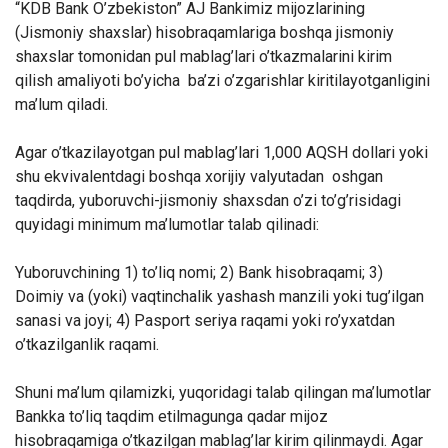
“KDB Bank O’zbekiston” AJ Bankimiz mijozlarining
(Jismoniy shaxslar) hisobraqamlariga boshqa jismoniy
shaxslar tomonidan pul mablag’lari o’tkazmalarini kirim
qilish amaliyoti bo’yicha ba’zi o’zgarishlar kiritilayotganligini
ma’lum qiladi.
Agar o’tkazilayotgan pul mablag’lari 1,000 AQSH dollari yoki
shu ekvivalentdagi boshqa xorijiy valyutadan oshgan
taqdirda, yuboruvchi-jismoniy shaxsdan o’zi to’g’risidagi
quyidagi minimum ma’lumotlar talab qilinadi:
Yuboruvchining 1) to’liq nomi; 2) Bank hisobraqami; 3)
Doimiy va (yoki) vaqtinchalik yashash manzili yoki tug’ilgan
sanasi va joyi; 4) Pasport seriya raqami yoki ro’yxatdan
o’tkazilganlik raqami.
Shuni ma’lum qilamizki, yuqoridagi talab qilingan ma’lumotlar
Bankka to’liq taqdim etilmagunga qadar mijoz
hisobraqamiga o’tkazilgan mablag’lar kirim qilinmaydi. Agar