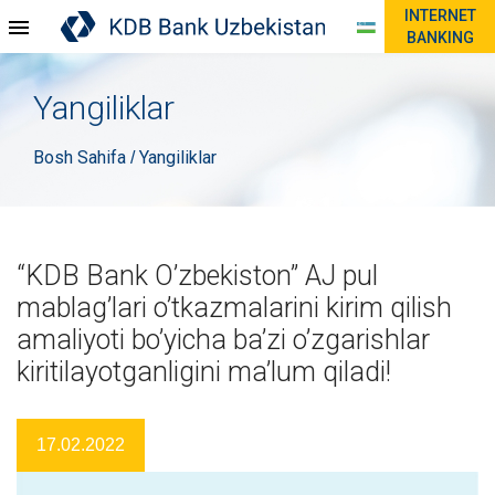
INTERNET
BANKING
Yangiliklar
Bosh Sahifa
Yangiliklar
/
“KDB Bank O’zbekiston” AJ pul
mablag’lari o’tkazmalarini kirim qilish
amaliyoti bo’yicha ba’zi o’zgarishlar
kiritilayotganligini ma’lum qiladi!
17.02.2022