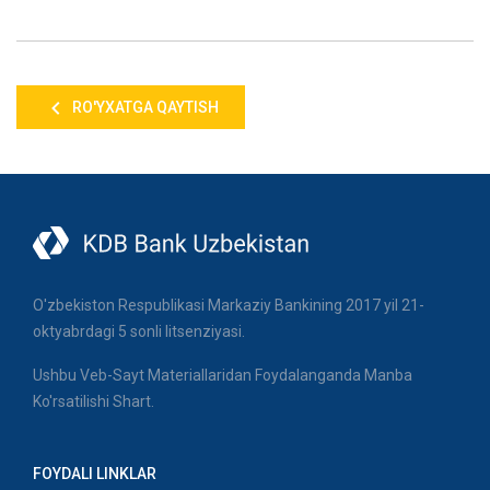
RO'YXATGA QAYTISH
O'zbekiston Respublikasi Markaziy Bankining 2017 yil 21-
oktyabrdagi 5 sonli litsenziyasi.
Ushbu Veb-Sayt Materiallaridan Foydalanganda Manba
Ko'rsatilishi Shart.
FOYDALI LINKLAR