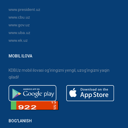
www.president.uz
www.cbu.uz
www.gov.uz
www.uba.uz
www.ek.uz
MOBIL ILOVA
KDBUz mobil ilovasi og'iringizni yengil, uzog'ingizni yaqin
qiladi!
BOG'LANISH