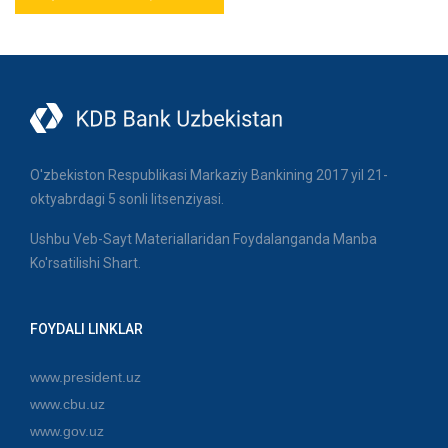
O'zbekiston Respublikasi Markaziy Bankining 2017 yil 21-
oktyabrdagi 5 sonli litsenziyasi.
Ushbu Veb-Sayt Materiallaridan Foydalanganda Manba
Ko'rsatilishi Shart.
FOYDALI LINKLAR
www.president.uz
www.cbu.uz
www.gov.uz