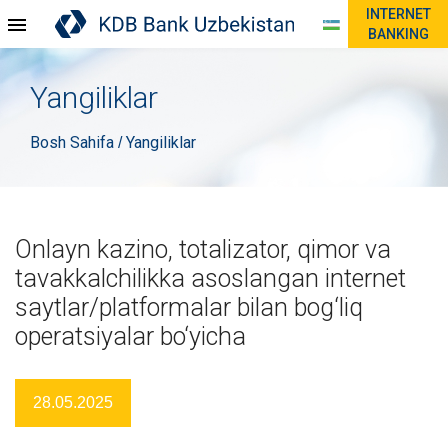
INTERNET
BANKING
Yangiliklar
Bosh Sahifa
Yangiliklar
/
Onlayn kazino, totalizator, qimor va
tavakkalchilikka asoslangan internet
saytlar/platformalar bilan bog‘liq
operatsiyalar bo‘yicha
28.05.2025