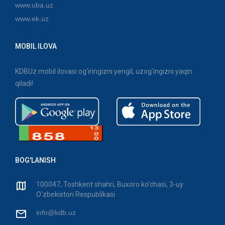
www.uba.uz
www.ek.uz
MOBIL ILOVA
KDBUz mobil ilovasi og'iringizni yengil, uzog'ingizni yaqin
qiladi!
BOG'LANISH
100047, Toshkent shahri, Buxoro ko'chasi, 3-uy
O'zbekiston Respublikasi
info@kdb.uz