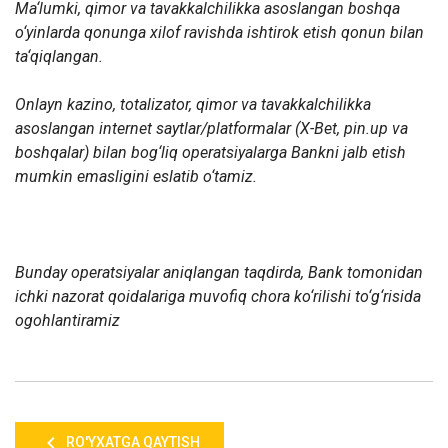
Ma‘lumki, qimor va tavakkalchilikka asoslangan boshqa
o‘yinlarda qonunga xilof ravishda ishtirok etish qonun bilan
ta‘qiqlangan.
Onlayn kazino, totalizator, qimor va tavakkalchilikka
asoslangan internet saytlar/platformalar (X-Bet, pin.up va
boshqalar) bilan bog‘liq operatsiyalarga Bankni jalb etish
mumkin emasligini eslatib o‘tamiz.
Bunday operatsiyalar aniqlangan taqdirda, Bank tomonidan
ichki nazorat qoidalariga muvofiq chora ko‘rilishi to‘g‘risida
ogohlantiramiz
RO'YXATGA QAYTISH