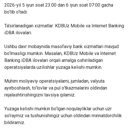
2026-yil 5 iyun soat 23:00 dan 6 iyun soat 07:00 gacha
bo‘lib o‘tadi.
Ta’sirlanadigan xizmatlar: KDBUz Mobile va Internet Banking
iDBA ilovalari.
Ushbu davr mobaynida masofaviy bank xizmatlari mavjud
bo‘lmasligi mumkin. Masalan, KDBUz Mobile va Internet
Banking iDBA ilovalari orqali amalga oshiriladigan
operatsiyalarda uzilishlar yuzaga kelishi mumkin.
Muhim moliyaviy operatsiyalarni, jumladan, valyuta
ayirboshlash, to‘lovlar va pul o‘tkazmalarini oldindan
rejalashtirishingizni tavsiya qilamiz.
Yuzaga kelishi mumkin bo‘lgan noqulayliklar uchun uzr
so‘raymiz va tushunishingiz uchun oldindan minnatdorchilik
bildiramiz.