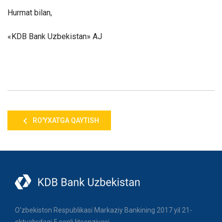
Hurmat bilan,
«KDB Bank Uzbekistan» AJ
RO'YXATGA QAYTISH
O'zbekiston Respublikasi Markaziy Bankining 2017 yil 21-
oktyabrdagi 5 sonli litsenziyasi.