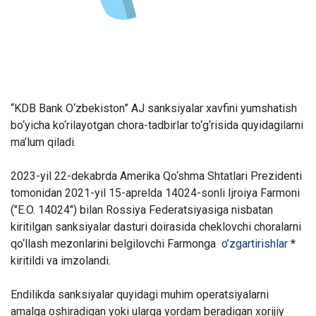
“KDB Bank O‘zbekiston” AJ sanksiyalar xavfini yumshatish
bo‘yicha ko‘rilayotgan chora-tadbirlar to‘g‘risida quyidagilarni
ma’lum qiladi.
2023-yil 22-dekabrda Amerika Qo‘shma Shtatlari Prezidenti
tomonidan 2021-yil 15-aprelda 14024-sonli Ijroiya Farmoni
("E.O. 14024") bilan Rossiya Federatsiyasiga nisbatan
kiritilgan sanksiyalar dasturi doirasida cheklovchi choralarni
qo‘llash mezonlarini belgilovchi Farmonga
o’zgartirishlar
*
kiritildi va imzolandi.
Endilikda sanksiyalar quyidagi muhim operatsiyalarni
amalga oshiradigan yoki ularga yordam beradigan xorijiy