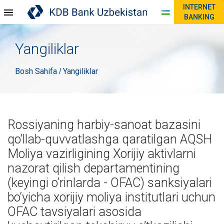
INTERNET
BANKING
Yangiliklar
Bosh Sahifa
Yangiliklar
/
Rossiyaning harbiy-sanoat bazasini
qo‘llab-quvvatlashga qaratilgan AQSH
Moliya vazirligining Xorijiy aktivlarni
nazorat qilish departamentining
(keyingi o‘rinlarda - OFAC) sanksiyalari
bo‘yicha xorijiy moliya institutlari uchun
OFAC tavsiyalari asosida