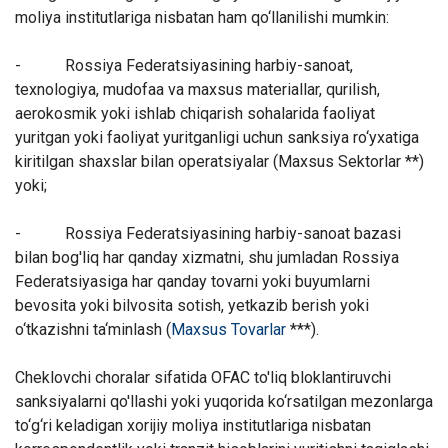
moliya institutlariga nisbatan ham qo‘llanilishi mumkin:
-
Rossiya Federatsiyasining harbiy-sanoat,
texnologiya, mudofaa va maxsus materiallar, qurilish,
aerokosmik yoki ishlab chiqarish sohalarida faoliyat
yuritgan yoki faoliyat yuritganligi uchun sanksiya ro‘yxatiga
kiritilgan shaxslar bilan operatsiyalar (Maxsus Sektorlar **)
yoki;
-
Rossiya Federatsiyasining harbiy-sanoat bazasi
bilan bog'liq har qanday xizmatni, shu jumladan Rossiya
Federatsiyasiga har qanday tovarni yoki buyumlarni
bevosita yoki bilvosita sotish, yetkazib berish yoki
o‘tkazishni ta‘minlash (
Maxsus Tovarlar
***).
Cheklovchi choralar sifatida OFAC to'liq bloklantiruvchi
sanksiyalarni qo'llashi yoki yuqorida ko‘rsatilgan mezonlarga
to‘g‘ri keladigan xorijiy moliya institutlariga nisbatan