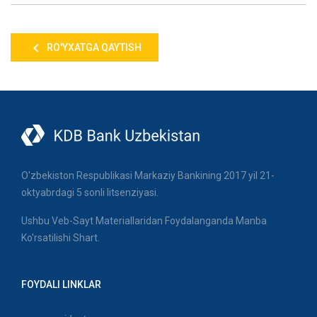
RO'YXATGA QAYTISH
O'zbekiston Respublikasi Markaziy Bankining 2017 yil 21-
oktyabrdagi 5 sonli litsenziyasi.
Ushbu Veb-Sayt Materiallaridan Foydalanganda Manba
Ko'rsatilishi Shart.
FOYDALI LINKLAR