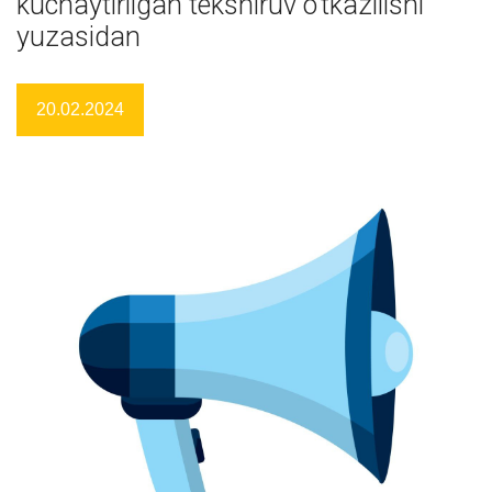
kuchaytirilgan tekshiruv o’tkazilishi
yuzasidan
20.02.2024