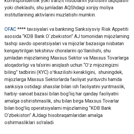
korrespondentlik yoki tranzit hisoblarini yuritishni taqiqlashi
yoki cheklashi, shu jumladan AQShdagi xorijiy moliya
institutlarining aktivlarini muzlatishi mumkin.
OFAC
****
tavsiyalari va bankning Sanksiysviy Risk Appetiti
asosida “KDB Bank O`zbekiston” AJ tomonidan mijozlarning
tashqi savdo operatsiyalari va mijozlar bazasiga nisbatan
kengaytirilgan tekshiruv choralarini qoʻllanilishi, shu
jumladan mijozlarning Maxsus Sektor va Maxsus Tovarlarga
aloqadorligi va taʼsirini aniqlash uchun “Oʻz mijozingizni
biling” tadbirini (KYC) oʻtkazilishi kerakligini,
shuningdek,
mijozlarga Maxsus Sektorlarda faoliyat yurituvchi hamda
sanksiya ostidagi shaxslar bilan ish faoliyatini yuritmaslik,
harbiy-sanoat bazasi bilan bog‘liq har qanday faoliyatni
amalga oshirishmaslik, shu bilan birga Maxsus Tovarlar
bilan bog'liq operatsiyalarni mijozlarning “KDB Bank
O‘zbekiston” AJdagi hisobraqamlaridan amalga
oshirmasliklari so’raladi.