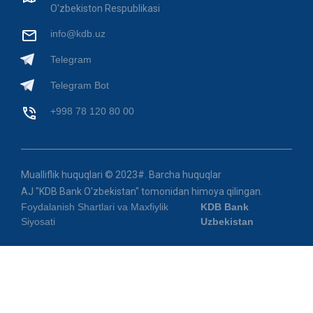
O'zbekiston Respublikasi
info@kdb.uz
Telegram
Telegram Bot
+998 78 120 80 00
Mualliflik huquqlari © 2023#. Barcha huquqlar
AJ "KDB Bank O'zbekistan" tomonidan himoya qilingan.
Foydalanish Shartlari va Maxfiylik
KDB Bank
Siyosati
Uzbekistan