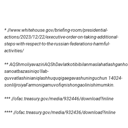
*
//www.whitehouse.gov/briefing-room/presidential-
actions/2023/12/22/executive-order-on-taking-additional-
steps-with-respect-to-the-russian-federations-harmful-
activities/
**
AQSh
moliya
vaziri
AQSh
Davlat
kotibi
bilan
maslahatlashgan
ho
sanoat
bazasini
qo
'
llab
-
quvvatlashini
aniqlash
huquqiga
ega
va
shuning
uchun
14024-
sonli
Ijroiya
Farmoni
ga
muvofiq
nishonga
olinishi
mumkin
.
***
//ofac.treasury.gov/media/932446/download?inline
****
//ofac.treasury.gov/media/932436/download?inline