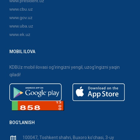
www.president.uz
www.cbu.uz
www.gov.uz
www.uba.uz
www.ek.uz
MOBIL ILOVA
KDBUz mobil ilovasi og'iringizni yengil, uzog'ingizni yaqin
qiladi!
BOG'LANISH
100047, Toshkent shahri, Buxoro ko'chasi, 3-uy