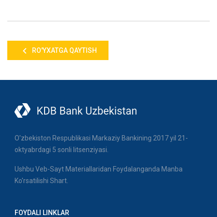
RO'YXATGA QAYTISH
O'zbekiston Respublikasi Markaziy Bankining 2017 yil 21-
oktyabrdagi 5 sonli litsenziyasi.
Ushbu Veb-Sayt Materiallaridan Foydalanganda Manba
Ko'rsatilishi Shart.
FOYDALI LINKLAR