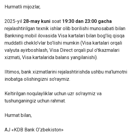
Hurmatli mijozlar,
2025-yil
28-may kuni
soat
19:30 dan 23:00 gacha
rejalashtirilgan texnik ishlar olib borilishi munosabati bilan
Bankning mobil ilovasida Visa kartalari bilan bog’liq qisqa
muddatli cheklo’vlar bo’lishi mumkin (Visa kartalari orqali
valyuta ayirboshlash, Visa Direct orqali pul o’tkazmalari
xizmati, Visa kartalarida balans yangilanishi).
Iltimos, bank xizmatlarini rejalashtirishda ushbu ma’lumotni
inobatga olishingizni so’raymiz.
Keltirilgan noqulayliklar uchun uzr so’raymiz va
tushunganingiz uchun rahmat.
Hurmat bilan,
AJ «KDB Bank O‘zbekiston»