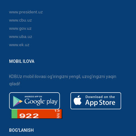
www.president.uz
www.cbu.uz
www.gov.uz
www.uba.uz
www.ek.uz
MOBIL ILOVA
KDBUz mobil ilovasi og'iringizni yengil, uzog'ingizni yaqin
qiladi!
BOG'LANISH